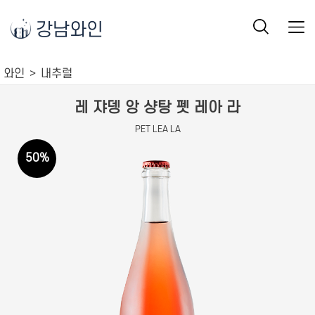
강남와인
와인
내추럴
레 쟈뎅 앙 샹탕 펫 레아 라
PET LEA LA
50
%