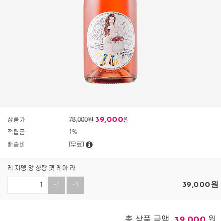
39,000
상품가
78,000원
원
적립금
1%
배송비
(무료)
레 쟈뎅 앙 샹탕 펫 레아 라
39,000
원
+1
-1
총 상품 금액
원
39,000