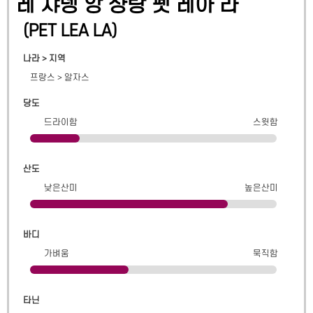
레 쟈뎅 앙 샹탕 펫 레아 라
(
PET LEA LA
)
나라 > 지역
프랑스
>
알자스
당도
드라이함
스윗함
산도
낮은산미
높은산미
바디
가벼움
묵직함
타닌