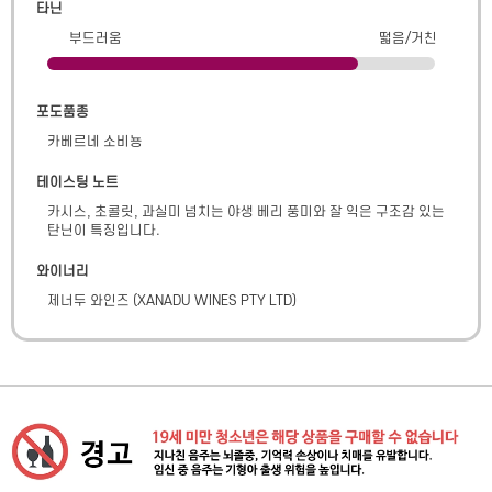
타닌
부드러움
떫음/거친
포도품종
카베르네 소비뇽
테이스팅 노트
카시스, 초콜릿, 과실미 넘치는 야생 베리 풍미와 잘 익은 구조감 있는 
탄닌이 특징입니다.
와이너리
제너두 와인즈
(
XANADU WINES PTY LTD
)