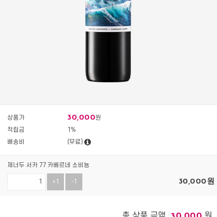
30,000
상품가
원
적립금
1%
배송비
(무료)
제너두 서카 77 카베르네 소비뇽
30,000
원
+1
-1
총 상품 금액
원
30,000