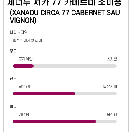
제너두 서카 77 카베르네 소비뇽
(
XANADU CIRCA 77 CABERNET SAU
VIGNON
)
나라 > 지역
호주
>
마가렛 리버
당도
드라이함
스윗함
산도
낮은산미
높은산미
바디
가벼움
묵직함