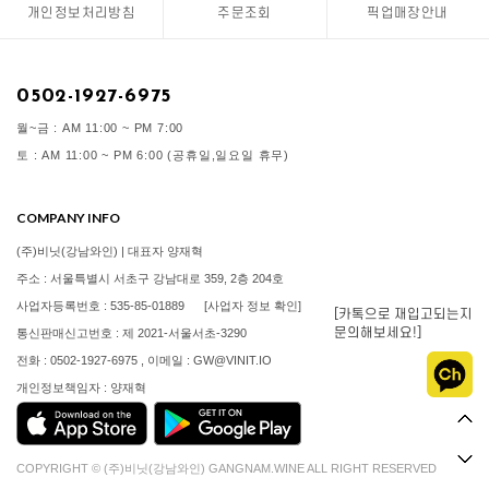
개인정보처리방침
주문조회
픽업매장안내
0502-1927-6975
월~금 : AM 11:00 ~ PM 7:00
토 : AM 11:00 ~ PM 6:00 (공휴일,일요일 휴무)
COMPANY INFO
(주)비닛(강남와인) | 대표자 양재혁
주소 : 서울특별시 서초구 강남대로 359, 2층 204호
사업자등록번호 : 535-85-01889
[사업자 정보 확인]
[카톡으로 재입고되는지
문의해보세요!]
통신판매신고번호 : 제 2021-서울서초-3290
전화 : 0502-1927-6975 , 이메일 : GW@VINIT.IO
개인정보책임자 : 양재혁
COPYRIGHT © (주)비닛(강남와인) GANGNAM.WINE ALL RIGHT RESERVED