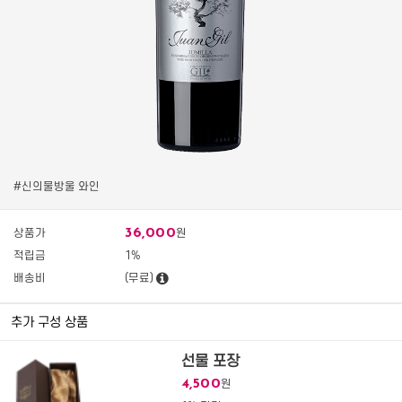
#신의물방울 와인
36,000
상품가
원
적립금
1%
배송비
(무료)
추가 구성 상품
선물 포장
4,500
원