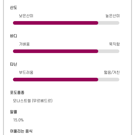
산도
낮은산미
높은산미
바디
가벼움
묵직함
타닌
부드러움
떫음/거친
포도품종
모나스트렐 (무르베드르)
알콜
15.0
%
어울리는 음식