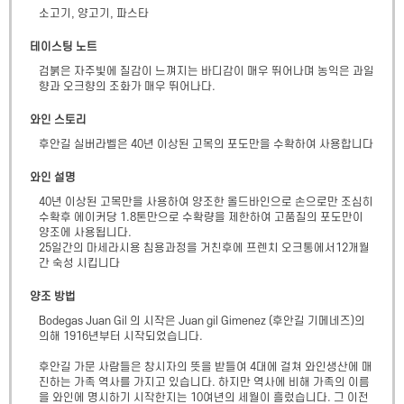
소고기, 양고기, 파스타
테이스팅 노트
검붉은 자주빛에 질감이 느껴지는 바디감이 매우 뛰어나며 농익은 과일
향과 오크향의 조화가 매우 뛰어나다.
와인 스토리
후안길 실버라벨은 40년 이상된 고목의 포도만을 수확하여 사용합니다
와인 설명
40년 이상된 고목만을 사용하여 양조한 올드바인으로 손으로만 조심히 
수확후 에이커당 1.8톤만으로 수확량을 제한하여 고품질의 포도만이 
양조에 사용됩니다.

25일간의 마세라시용 침용과정을 거친후에 프렌치 오크통에서12개월
간 숙성 시킵니다
양조 방법
Bodegas Juan Gil 의 시작은 Juan gil Gimenez (후안길 기메네즈)의 
의해 1916년부터 시작되었습니다.

후안길 가문 사람들은 창시자의 뜻을 받들여 4대에 걸쳐 와인생산에 매
진하는 가족 역사를 가지고 있습니다. 하지만 역사에 비해 가족의 이름
을 와인에 명시하기 시작한지는 10여년의 세월이 흘렀습니다. 그 이전