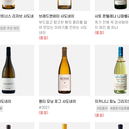
빈트너스 리저브 샤도네
브레드앤버터 샤도네이
샤또 몬텔레나 나파밸
부드럽고 향긋한 빵의 풍미를 닮
죽기 전에 꼭 마셔봐야 
아 맛있는 이야기를 전하는 샤도
지 와인 중 하나
 입문 추천 와인
네이
(품절)
(품절)
샤도네이
웬티 모닝 포그 샤도네이
자카니니 피노 그리지
#2021
뿡
#집들이
#결혼식답례
(품절)
(품절)