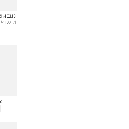
리 샤도네이
할 1001가
오
품