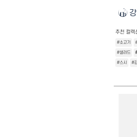
강
추천 컬렉
#소고기
#샐러드
#스시
#