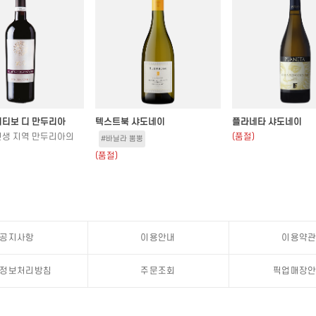
미티보 디 만두리아
텍스트북 샤도네이
플라네타 샤도네이
신생 지역 만두리아의
(품절)
#바닐라 뿜뿡
(품절)
공지사항
이용안내
이용약
정보처리방침
주문조회
픽업매장