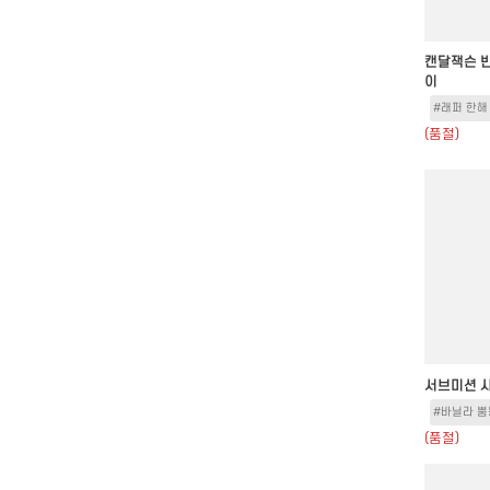
캔달잭슨 
이
#래퍼 한해
(품절)
서브미션 
#바닐라 뿜
(품절)