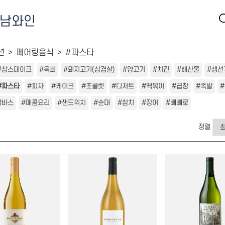
남와인
션
페어링음식
#파스타
#찹스테이크
#육회
#돼지고기(삼겹살)
#양고기
#치킨
#해산물
#생선
#파스타
#피자
#케이크
#초콜렛
#디저트
#떡볶이
#곱창
#족발
감바스
#매콤요리
#샌드위치
#순대
#참치
#장어
#빼빼로
정렬