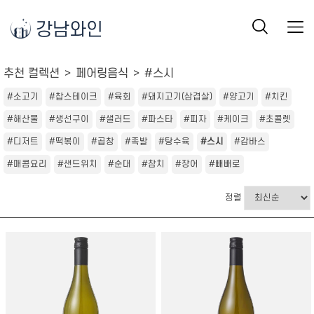
강남와인
추천 컬렉션
페어링음식
#스시
#소고기
#찹스테이크
#육회
#돼지고기(삼겹살)
#양고기
#치킨
#해산물
#생선구이
#샐러드
#파스타
#피자
#케이크
#초콜렛
#디저트
#떡볶이
#곱창
#족발
#탕수육
#스시
#감바스
#매콤요리
#샌드위치
#순대
#참치
#장어
#빼빼로
정렬