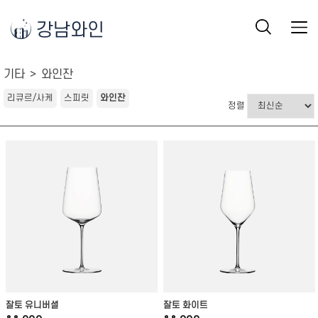
강남와인
기타
와인잔
리큐르/사케
스피릿
와인잔
정렬
잘토 유니버셜
잘토 화이트