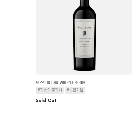
텍스트북 나파 카베르네 소비뇽
#까쇼의 교과서
#초인기템
Sold Out