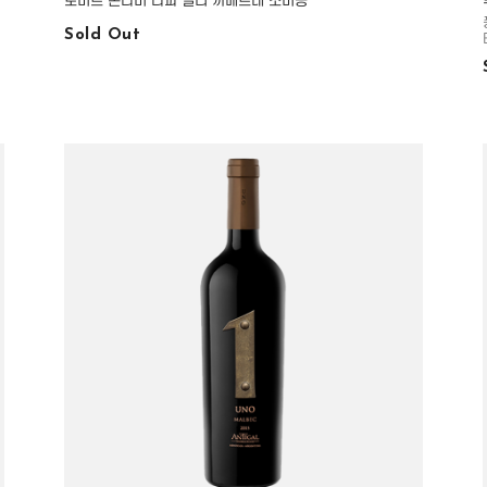
로버트 몬다비 나파 밸리 까베르네 소비뇽
Sold Out