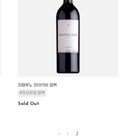
미떼루노 마야카바 말벡
#프리미엄 말벡
Sold Out
1
2
<<