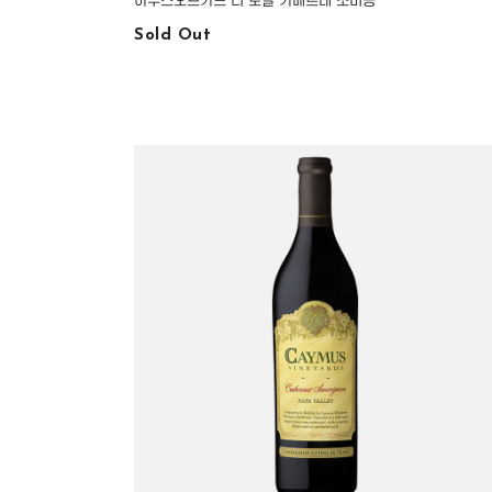
하우스오브카드 더 로얄 카베르네 소비뇽
Sold Out