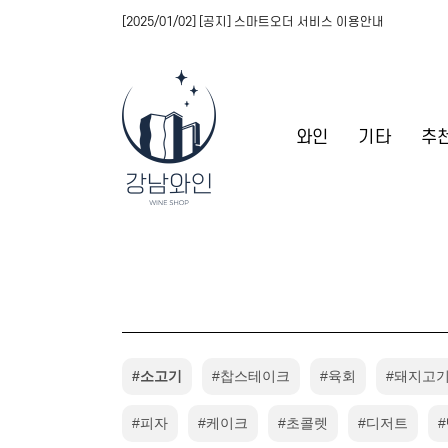
[2025/01/02] [공지] 스마트오더 서비스 이용안내
와인
기타
추
#소고기
#찹스테이크
#육회
#돼지고기
#피자
#케이크
#초콜렛
#디저트