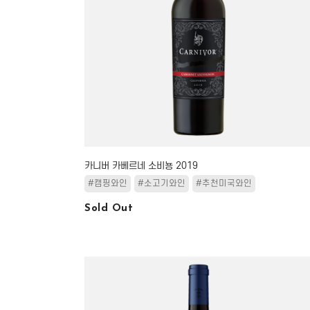
카니버 카베르네 소비뇽 2019
#캠핑와인
#소고기와인
#추천미국와인
Sold Out