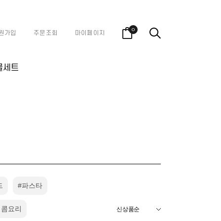
0
원가입
주문조회
마이페이지
물세트
드
#파스타
매콤요리