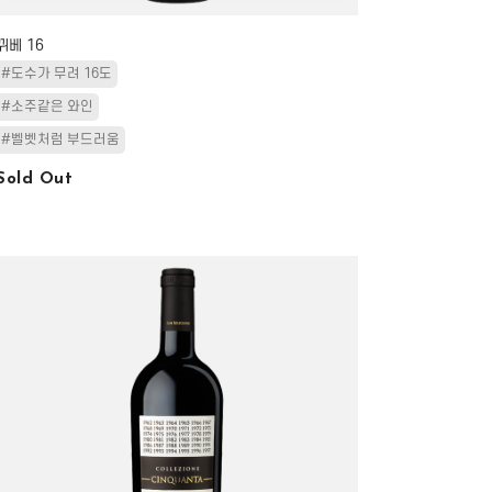
뀌베 16
#도수가 무려 16도
#소주같은 와인
#벨벳처럼 부드러움
Sold Out