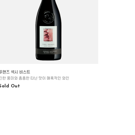
투핸즈 섹시 비스트
진한 풍미와 촘촘한 타닌 맛이 매혹적인 와인
Sold Out