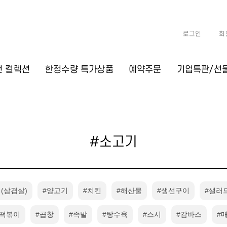
로그인
회
천 컬렉션
한정수량 특가상품
예약주문
기업특판/선
#소고기
(삼겹살)
#양고기
#치킨
#해산물
#생선구이
#샐러
#떡볶이
#곱창
#족발
#탕수육
#스시
#감바스
#