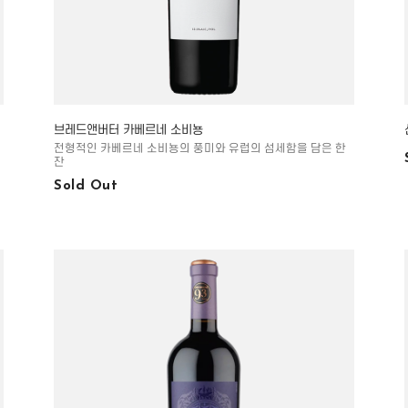
브레드앤버터 카베르네 소비뇽
전형적인 카베르네 소비뇽의 풍미와 유럽의 섬세함을 담은 한
잔
Sold Out