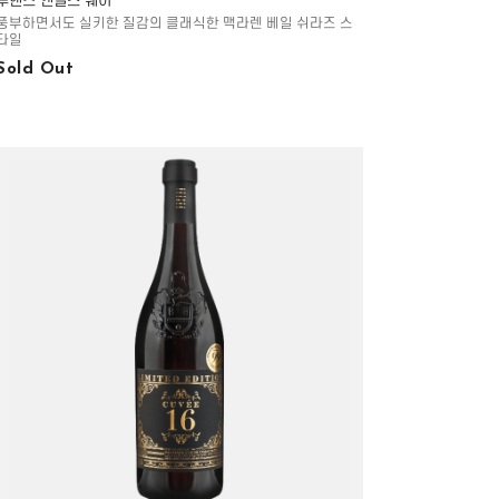
투핸즈 엔젤스 쉐어
풍부하면서도 실키한 질감의 클래식한 맥라렌 베일 쉬라즈 스
타일
Sold Out