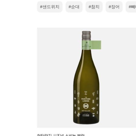
#샌드위치
#순대
#참치
#장어
#