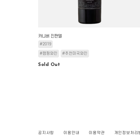
카니버 진판델
#2019
#캠핑와인
#추천미국와인
Sold Out
공지사항
이용안내
이용약관
개인정보처리