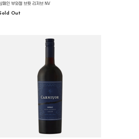
샴페인 부와젤 브륏 리저브 NV
Sold Out