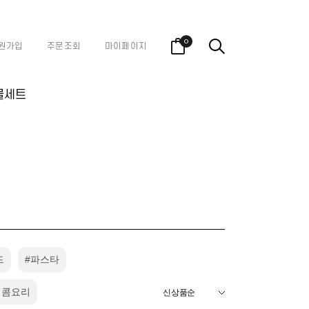
0
원가입
주문조회
마이페이지
물세트
드
#파스타
매콤요리