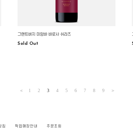
그랜트버지 미암바 바로사 쉬라즈
Sold Out
1
2
3
4
5
6
7
8
9
<<
>>
방침
픽업매장안내
주문조회