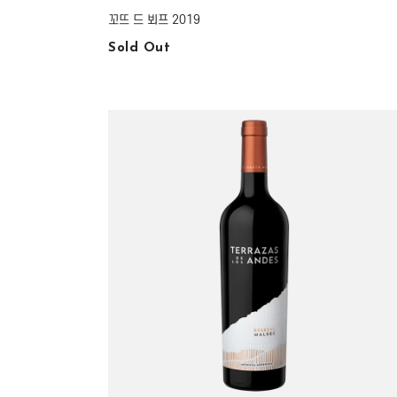
꼬뜨 드 뵈프 2019
Sold Out