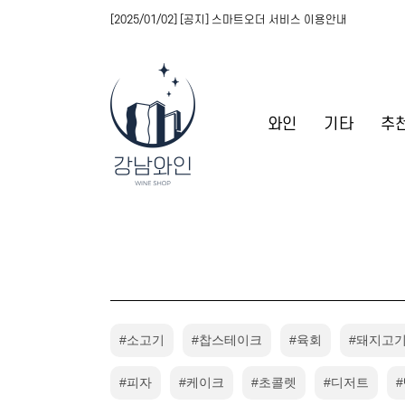
[2025/01/02] [공지] 스마트오더 서비스 이용안내
와인
기타
추
#소고기
#찹스테이크
#육회
#돼지고기
#피자
#케이크
#초콜렛
#디저트