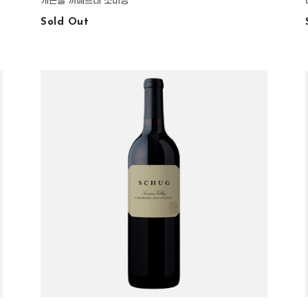
캐논볼 까베르네 소비뇽
Sold Out