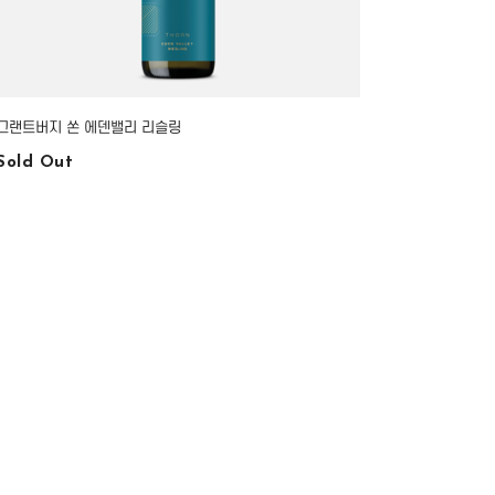
그랜트버지 쏜 에덴밸리 리슬링
Sold Out