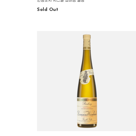
헌팅랏지 시즈널 쇼비뇽 블랑
Sold Out