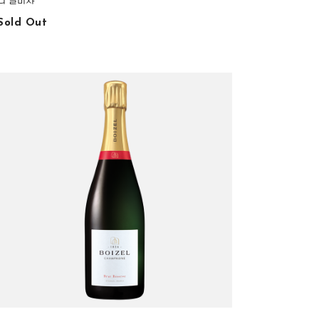
라 말바쟈
Sold Out