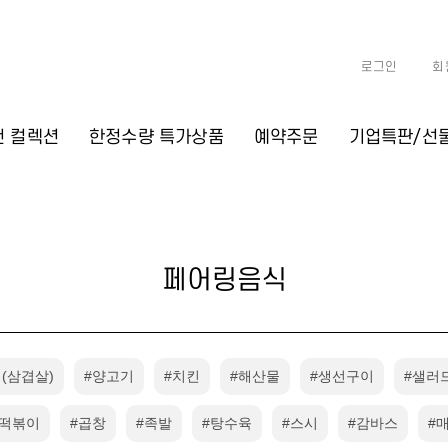
로그인
회
천 컬렉션
한정수량 특가상품
예약주문
기업특판/선
페어링음식
(삼겹살)
#양고기
#치킨
#해산물
#생선구이
#샐러
#떡볶이
#곱창
#족발
#탕수육
#스시
#감바스
#