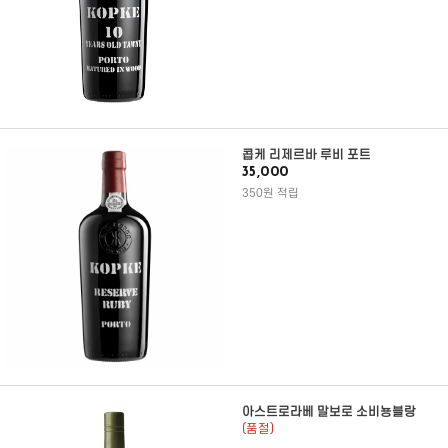
콥케 리제르바 루비 포트
35,000
350원 적립
아스트로라베 말보로 소비뇽블랑
(품절)