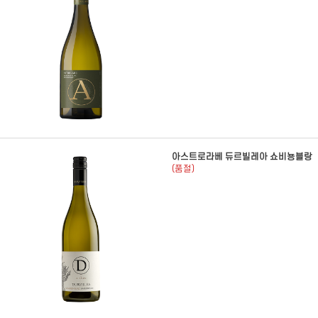
아스트로라베 듀르빌레아 쇼비뇽블랑
(품절)