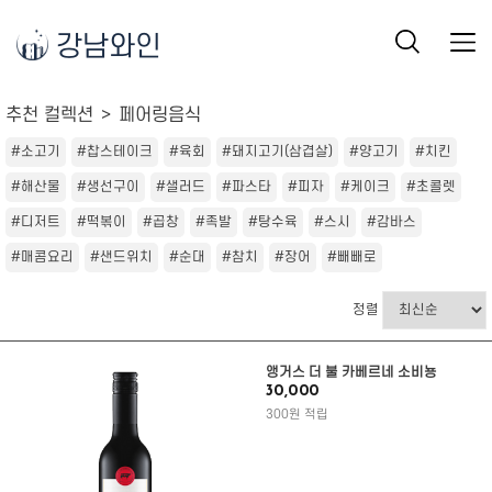
강남와인
추천 컬렉션
페어링음식
#소고기
#찹스테이크
#육회
#돼지고기(삼겹살)
#양고기
#치킨
#해산물
#생선구이
#샐러드
#파스타
#피자
#케이크
#초콜렛
#디저트
#떡볶이
#곱창
#족발
#탕수육
#스시
#감바스
#매콤요리
#샌드위치
#순대
#참치
#장어
#빼빼로
정렬
앵거스 더 불 카베르네 소비뇽
30,000
300원 적립