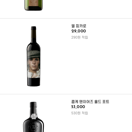
엘 피카로
29,000
290원 적립
콥케 텐이어즈 올드 포트
53,000
530원 적립