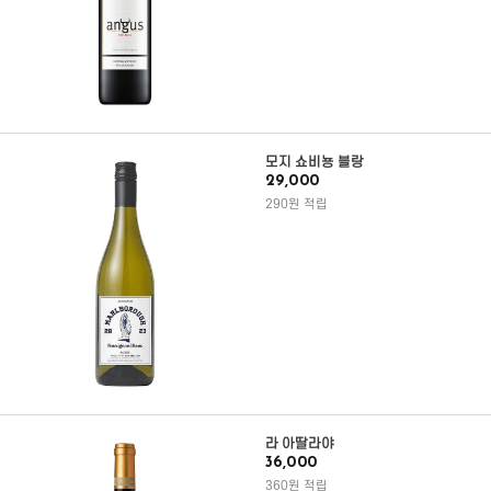
모지 쇼비뇽 블랑
29,000
290원 적립
라 아딸라야
36,000
360원 적립