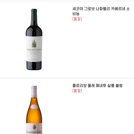
세코야 그로브 나파밸리 카베르네 소
비뇽
(품절)
플로리앙 몰레 메네투 살롱 블랑
(품절)