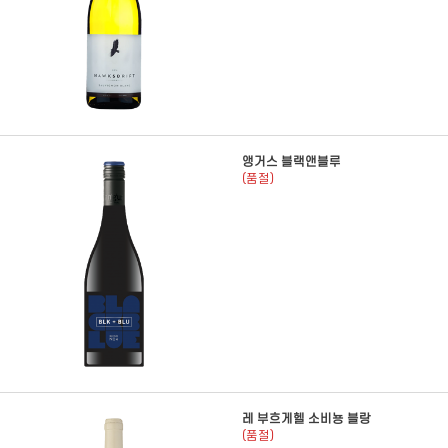
앵거스 블랙앤블루
(품절)
레 부흐게헬 소비뇽 블랑
(품절)