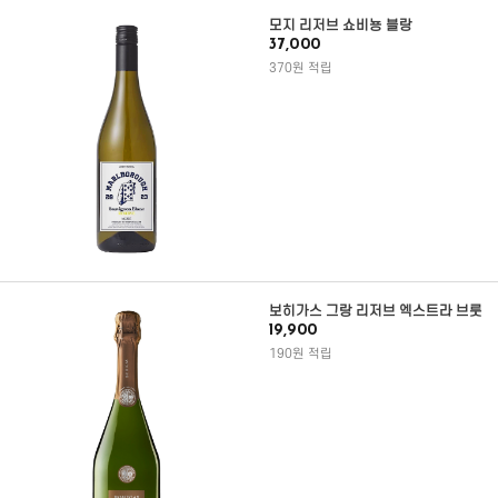
모지 리저브 쇼비뇽 블랑
37,000
370원 적립
보히가스 그랑 리저브 엑스트라 브룻
19,900
190원 적립