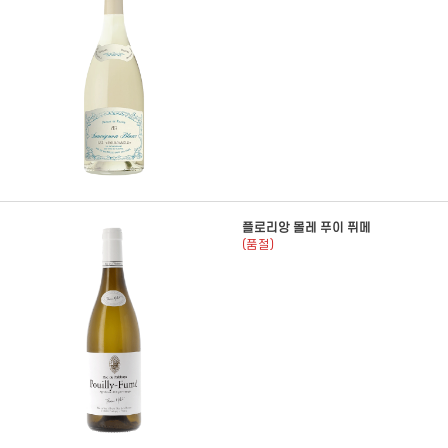
플로리앙 몰레 푸이 퓌메
(품절)