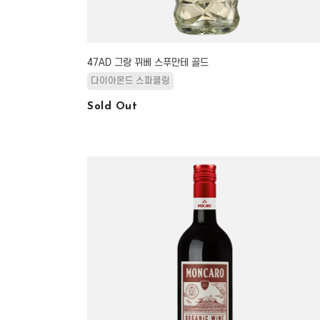
47AD 그랑 뀌베 스푸만테 골드
다이아몬드 스파클링
Sold Out