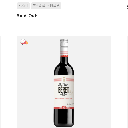
750ml
#무알콜 스파클링
Sold Out