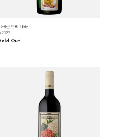
나베란 브뤼 나뚜르
#2022
Sold Out