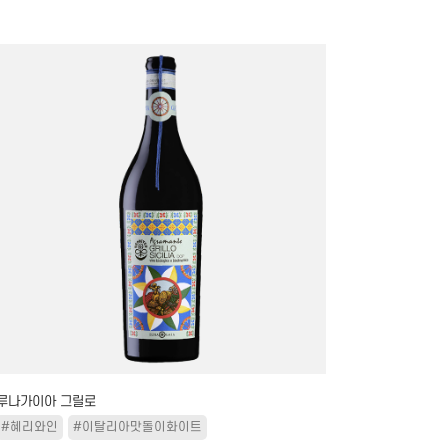
루나가이아 그릴로
#혜리와인
#이탈리아맛돌이화이트