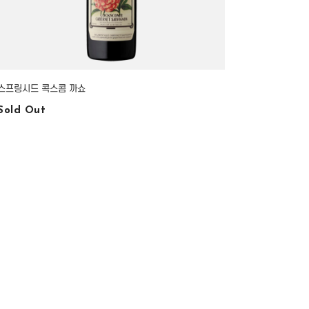
스프링시드 콕스콤 까쇼
Sold Out