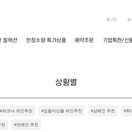
로그인
회
천 컬렉션
한정수량 특가상품
예약주문
기업특판/선
상황별
#피크닉 와인추천
#집들이선물 와인추천
#샴페인 추천
#화
추천
#연예인 추천