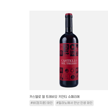
카스텔로 델 트레비오 키안티 슈페리에
#비(정지훈) 와인
#밀라노에서 만난 인생 와인