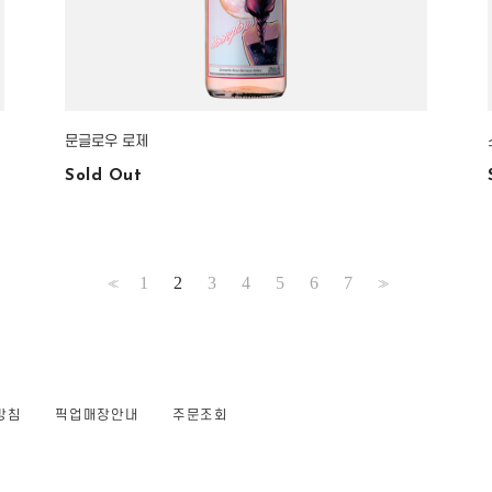
문글로우 로제
Sold Out
1
2
3
4
5
6
7
<<
>>
방침
픽업매장안내
주문조회