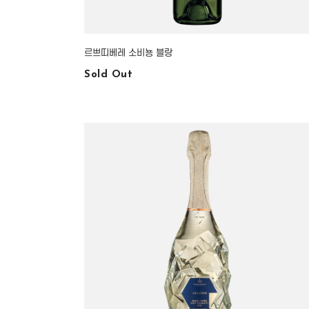
르쁘띠베레 소비뇽 블랑
Sold Out