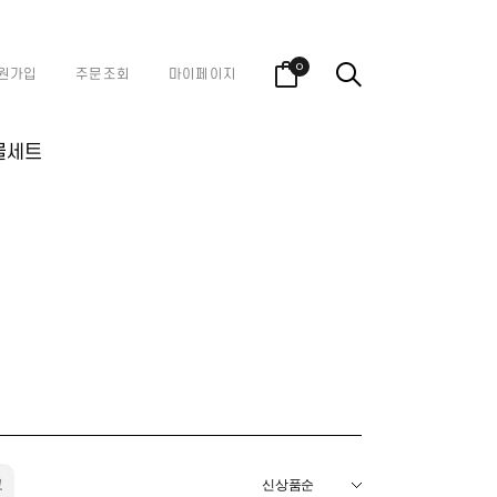
0
원가입
주문조회
마이페이지
물세트
코