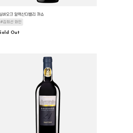
실버오크 알렉산더밸리 까쇼
#김희선 와인
Sold Out