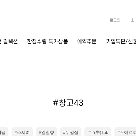
로그인
회
천 컬렉션
한정수량 특가상품
예약주문
기업특판/선
#창고43
메램
#스시려
#일일향
#두껍삼
#우(牛)Tab
#푸에르