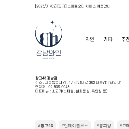
[2025/01/02] [공지] 스마트오더 서비스 이용안내
와인
기타
추
창고43 강남점
주소 : 서울특별시 강남구 강남대로 362 대륭강남타워 B1
연락처 : 02-508-0043
대표메뉴 : 소고기(스페셜, 설화등심, 특안심 등)
#창고43
#먼데이블루스
#봉피양
#고