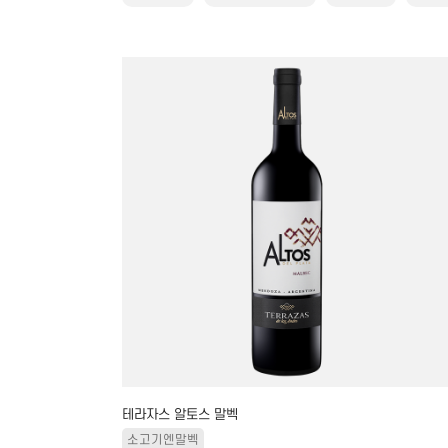
테라자스 알토스 말벡
소고기엔말벡