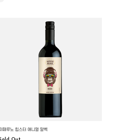
미떼루노 힙스터 애니멀 말벡
Sold Out