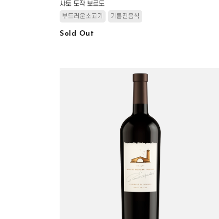
샤토 도작 보르도
부드러운소고기
기름진음식
Sold Out