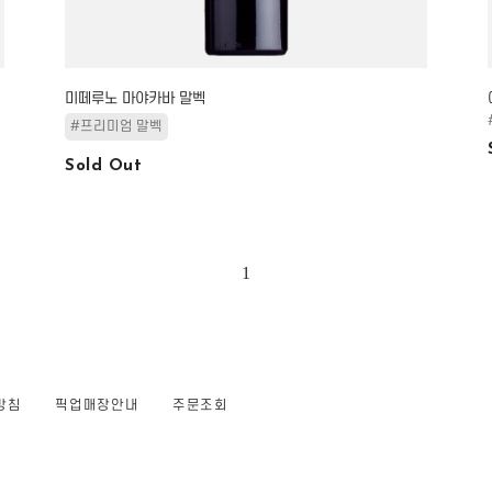
미떼루노 마야카바 말벡
#프리미엄 말벡
Sold Out
1
방침
픽업매장안내
주문조회