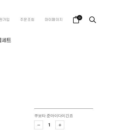
0
원가입
주문조회
마이페이지
물세트
쿠보타 준마이다이긴죠