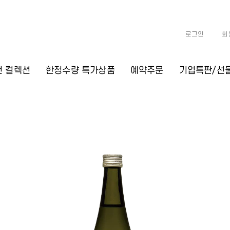
로그인
회
천 컬렉션
한정수량 특가상품
예약주문
기업특판/선