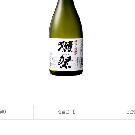
뷰
()
상품문의
()
관련