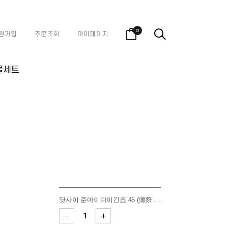
0
원가입
주문조회
마이페이지
물세트
닷사이 준마이다이긴죠 45 (獺祭 純米大吟釀 45)