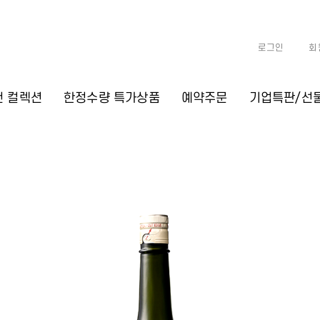
로그인
회
천 컬렉션
한정수량 특가상품
예약주문
기업특판/선