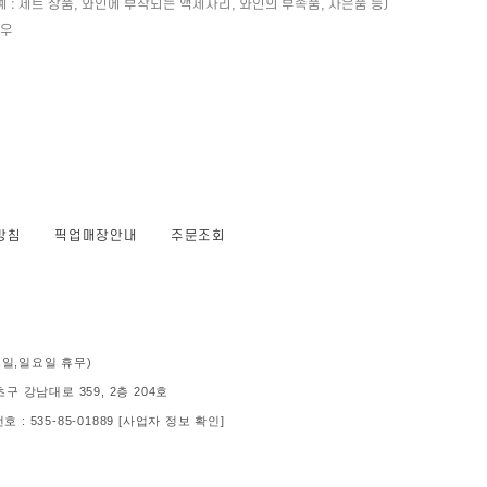
: 세트 상품, 와인에 부착되는 액세사리, 와인의 부속품, 사은품 등)
경우
방침
픽업매장안내
주문조회
 (공휴일,일요일 휴무)
 강남대로 359, 2층 204호
: 535-85-01889
[사업자 정보 확인]