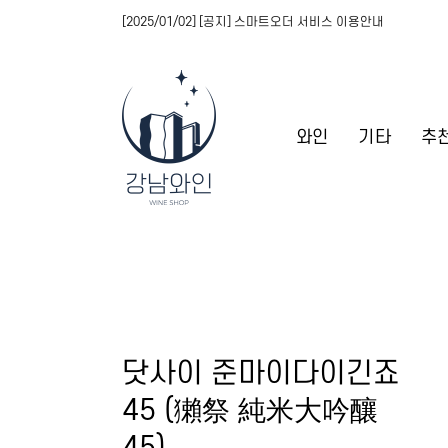
[2025/01/02] [공지] 스마트오더 서비스 이용안내
와인
기타
추
닷사이 준마이다이긴죠
45 (獺祭 純米大吟釀