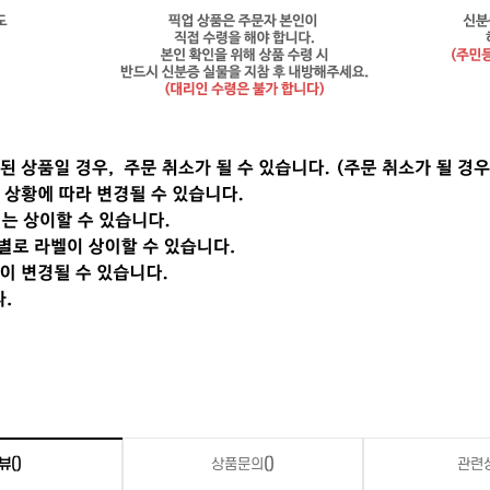
뷰
()
상품문의
()
관련