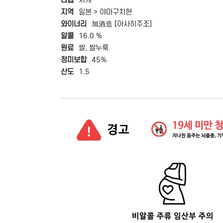
타입
사케
지역
일본 > 야마구치현
와이너리
旭酒造 [아사히주조]
알콜
16.0 %
원료
쌀, 쌀누룩
정미보합
45%
산도
1.5