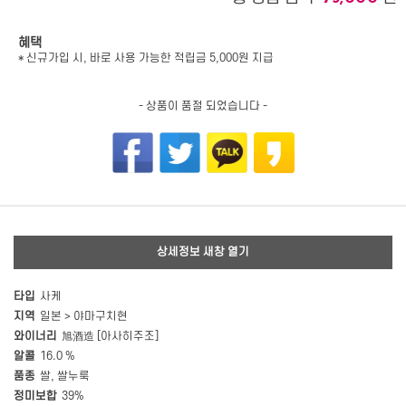
혜택
* 신규가입 시, 바로 사용 가능한 적립금 5,000원 지급
- 상품이 품절 되었습니다 -
상세정보 새창 열기
타입
사케
지역
일본 > 야마구치현
와이너리
旭酒造 [아사히주조]
알콜
16.0 %
품종
쌀, 쌀누룩
정미보합
39%