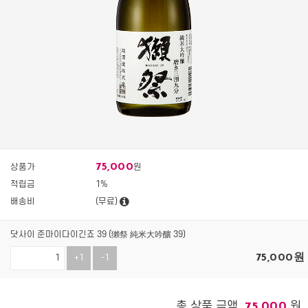
75,000
상품가
원
적립금
1%
배송비
(무료)
닷사이 준마이다이긴죠 39 (獺祭 純米大吟釀 39)
75,000
원
+1
-1
총 상품 금액
원
75,000