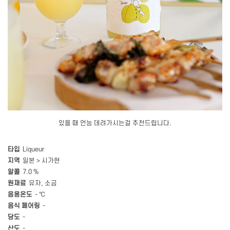
있을 때 언능 데려가시는걸 추천드립니다.
타입
Liqueur
지역
일본 > 시가현
알콜
7.0 %
원재료
유자, 소금
음용온도
- ℃
음식 페어링
-
당도
-
산도
-