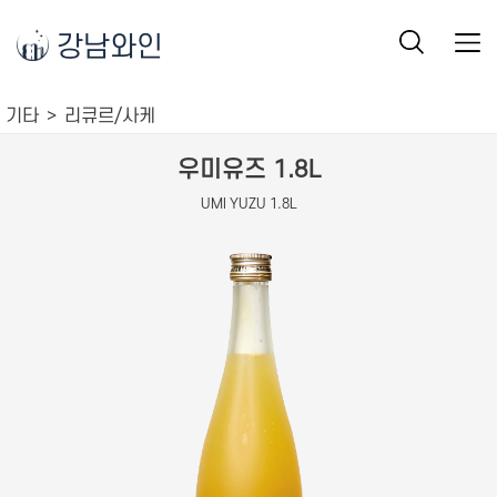
강남와인
기타
리큐르/사케
우미유즈 1.8L
UMI YUZU 1.8L