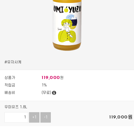
#유자사케
119,000
상품가
원
적립금
1%
배송비
(무료)
우미유즈 1.8L
119,000
원
+1
-1