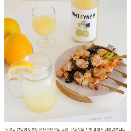
단맛과 짠맛이 어울어진 단짠단짠의 조합, 닭꼬치와 함께 페어링 해보았습니다