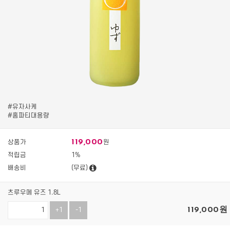
#유자사케
#홈파티대용량
119,000
상품가
원
적립금
1%
배송비
(무료)
츠루우메 유즈 1.8L
119,000
원
+1
-1