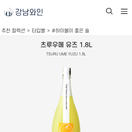
강남와인
추천 컬렉션
타입별
#하이볼이 좋은 술
츠루우메 유즈 1.8L
TSURU UME YUZU 1.8L