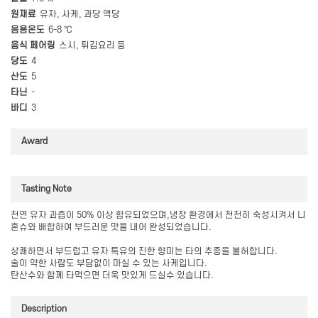
원재료
유자, 사케, 과당 액당
음용온도
6-8 ℃
음식 페어링
스시, 튀김요리 등
당도
4
산도
5
타닌
-
바디
3
Award
Tasting Note
천연 유자 과즙이 50% 이상 함유되었으며,냉장 환경에서 천천히 숙성시켜서 니
혼슈와 배합하여 부드러운 맛을 내어 완성되었습니다.
상쾌하면서 부드럽고 유자 특유의 진한 향미는 타의 추종을 불허합니다.
술이 약한 사람도 부담없이 마실 수 있는 사케입니다.
탄산수와 함께 타먹으면 더욱 맛있게 드실수 있습니다.
Description