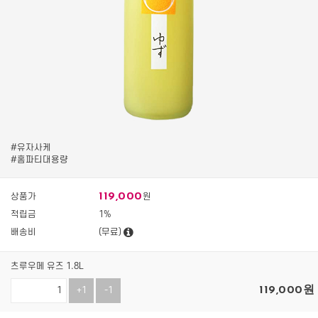
#유자사케
#홈파티대용량
119,000
상품가
원
적립금
1%
배송비
(무료)
츠루우메 유즈 1.8L
119,000
원
+1
-1