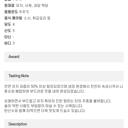
원재료
유자, 사케, 과당 액당
음용온도
6-8 ℃
음식 페어링
스시, 튀김요리 등
당도
4
산도
5
타닌
-
바디
3
Award
Tasting Note
천연 유자 과즙이 50% 이상 함유되었으며,냉장 환경에서 천천히 숙성시켜서 니
혼슈와 배합하여 부드러운 맛을 내어 완성되었습니다.
상쾌하면서 부드럽고 유자 특유의 진한 향미는 타의 추종을 불허합니다.
술이 약한 사람도 부담없이 마실 수 있는 사케입니다.
탄산수와 함께 타먹으면 더욱 맛있게 드실수 있습니다.
Description