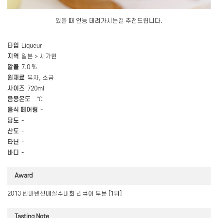
있을 때 언능 데려가시는걸 추천드립니다.
타입
Liqueur
지역
일본 > 시가현
알콜
7.0 %
원재료
유자, 소금
사이즈
720ml
음용온도
- ℃
음식 페어링
-
당도
-
산도
-
타닌
-
바디
-
Award
2013 텐마텐진매실주대회 리큐어 부문 [1위]
Tasting Note