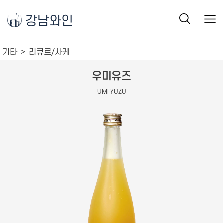
강남와인
기타
리큐르/사케
우미유즈
UMI YUZU