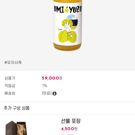
#유자사케
59,000
상품가
원
적립금
1%
배송비
(무료)
추가 구성 상품
선물 포장
4,500
원