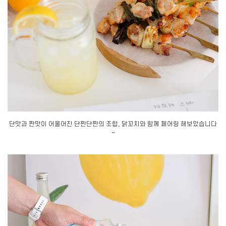
단맛과 짠맛이 어울어진 단짠단짠의 조합, 닭꼬치와 함께 페어링 해보았습니다
~