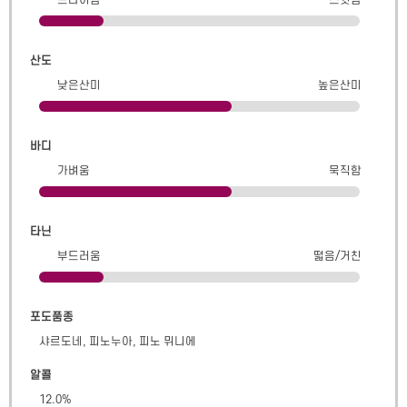
산도
낮은산미
높은산미
바디
가벼움
묵직함
타닌
부드러움
떫음/거친
포도품종
샤르도네, 피노누아, 피노 뮈니에
알콜
12.0
%