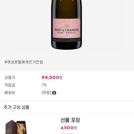
#여성분들에게인기만점
99,000
상품가
원
적립금
1%
배송비
(무료)
추가 구성 상품
선물 포장
4,500
원