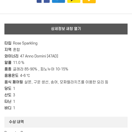
상세정보 새창 열기
타입
Rose Sparkling
지역
혼합
와이너리
47 Anno Domini [47AD]
알콜
11.0 %
품종
글레라 85-90% , 피노누아 10-15%
음용온도
4-6 ℃
음식 페어링
살몬, 구운 생선, 송어, 모짜렐라치즈를 이용한 요리 등
당도
1
산도
3
타닌
1
바디
1
수상 내역