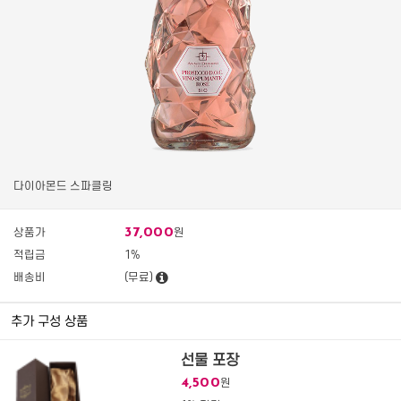
다이아몬드 스파클링
37,000
상품가
원
적립금
1%
배송비
(무료)
추가 구성 상품
선물 포장
4,500
원