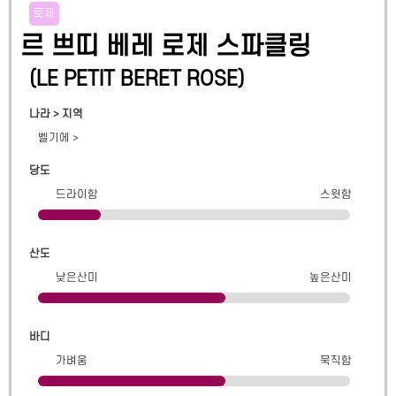
로제
르 쁘띠 베레 로제 스파클링
(
LE PETIT BERET ROSE
)
나라 > 지역
벨기에
>
당도
드라이함
스윗함
산도
낮은산미
높은산미
바디
가벼움
묵직함