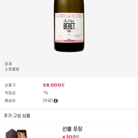
로제
스파클링
28,000
상품가
원
적립금
1%
배송비
(무료)
추가 구성 상품
선물 포장
4,500
원