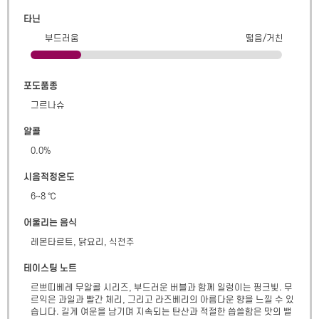
타닌
부드러움
떫음/거친
포도품종
그르나슈
알콜
0.0
%
시음적정온도
6~8 ℃
어울리는 음식
레몬타르트, 닭요리, 식전주
테이스팅 노트
르쁘띠베레 무알콜 시리즈, 부드러운 버블과 함께 일렁이는 핑크빛. 무
르익은 과일과 빨간 체리, 그리고 라즈베리의 아름다운 향을 느낄 수 있
습니다. 길게 여운을 남기며 지속되는 탄산과 적절한 씁쓸함은 맛의 밸