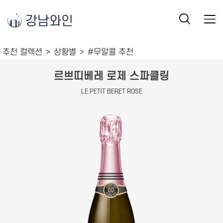
강남와인
추천 컬렉션
상황별
#무알콜 추천
르쁘띠베레 로제 스파클링
LE PETIT BERET ROSE