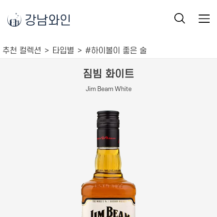
강남와인
추천 컬렉션
타입별
#하이볼이 좋은 술
짐빔 화이트
Jim Beam White