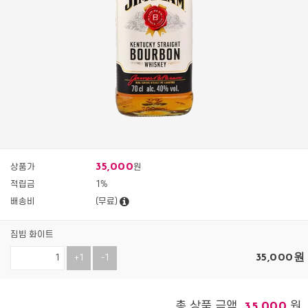
35,000
상품가
원
적립금
1%
배송비
(무료)
짐빔 화이트
35,000
원
+1
-1
총 상품 금액
원
35,000