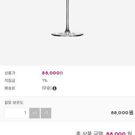
88,000
상품가
원
적립금
1%
배송비
(무료)
잘토 보르도
88,000
원
+1
-1
총 상품 금액
원
88,000