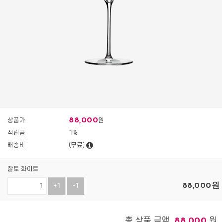
88,000
상품가
원
적립금
1%
배송비
(무료)
잘토 화이트
88,000
원
+1
-1
총 상품 금액
원
88,000