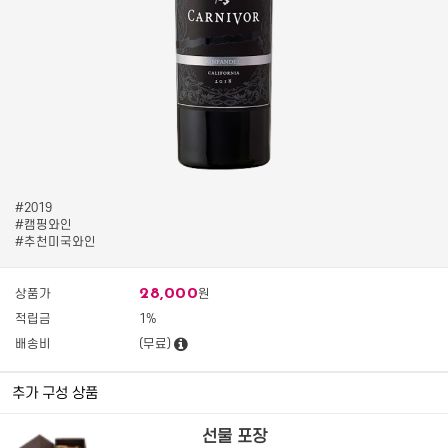
#2019
#캠핑와인
#추천미국와인
28,000
상품가
원
적립금
1%
배송비
(무료)
추가 구성 상품
선물 포장