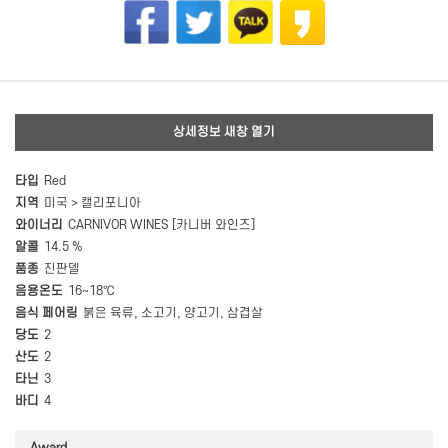
상세정보 새창 열기
타입
Red
지역
미국 > 캘리포니아
와이너리
CARNIVOR WINES [카니버 와인즈]
알콜
14.5 %
품종
진판델
음용온도
16~18℃
음식 페어링
붉은 육류, 소고기, 양고기, 삼겹살
당도
2
산도
2
타닌
3
바디
4
Award