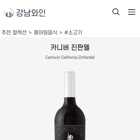
강남와인
추천 컬렉션
페어링음식
#소고기
카니버 진판델
Carnivor California Zinfandel