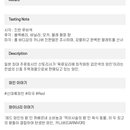
Tasting Note
시각 : 진한 루비색
후각 : 블랙베리, 바닐라, 모카, 블래 페퍼 향
미각 : 풀 바디감의 카니버 진판델은 쥬시하며, 강렬하고 완벽한 팔레트를 선사
Description
일본 최대 주류회사인 산토리사가 '육류요리에 최적화된 검은색의 와인'이라는
컨셉의 신흥 주력제품으로써 판매되고 있는 와인.
와인 이야기
#신대륙와인 #미국 #Red
와이너리 이야기
‘레드 와인의 왕’인 까베르네 소비뇽과 ‘먹이사슬의 왕’인 육식 동물, 이 두 최고
의 왕들이 결합하여 탄생한 와인, 카니버(CARNIVOR)