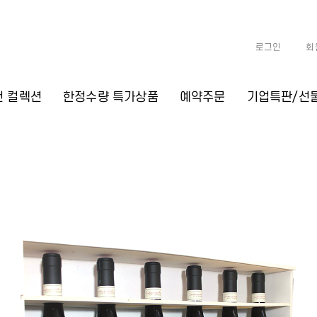
로그인
회
천 컬렉션
한정수량 특가상품
예약주문
기업특판/선