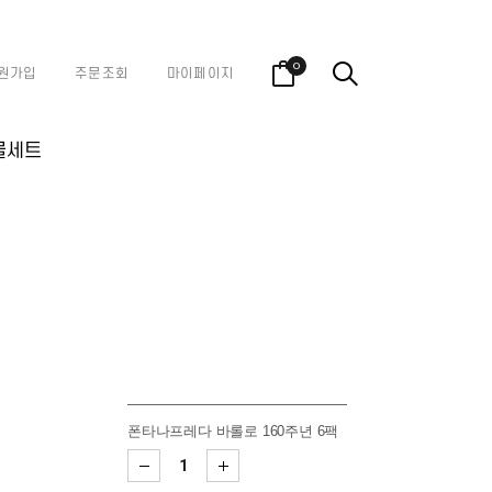
0
원가입
주문조회
마이페이지
물세트
폰타나프레다 바롤로 160주년 6팩