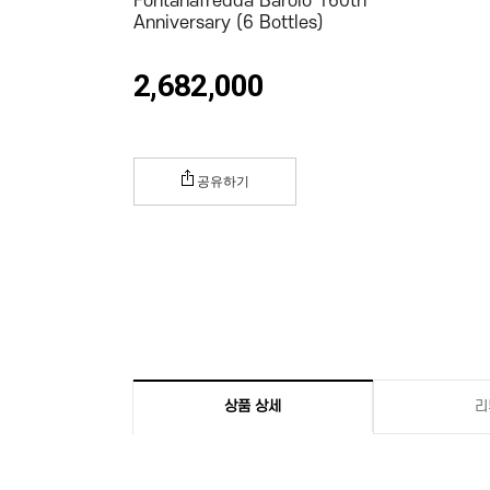
Fontanafredda Barolo 160th
Anniversary (6 Bottles)
2,682,000
공유하기
상품 상세
리