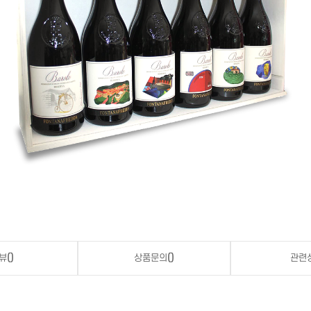
뷰
()
상품문의
()
관련