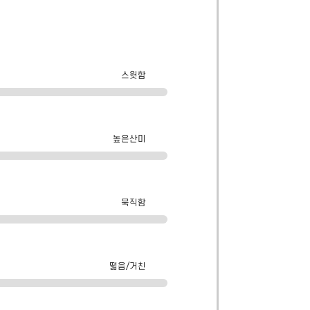
스윗함
높은산미
묵직함
떫음/거친