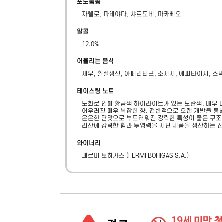
포도품종
자렐로, 파레야다, 샤르도네, 마카베오
알콜
12.0
%
어울리는 음식
새우, 흰살생선, 아페리티프, 소세지, 에피타이저, 스
테이스팅 노트
노화로 인해 황금색 하이라이트가 있는 노란색. 매우 
어우러진 매우 복잡한 향. 전반적으로 오랜 개발을 통해
은은한 단맛으로 부드러워진 강력한 특성이 좋은 구조와
리잔에 강력한 힘과 투영력을 지닌 제품을 생산하는 
와이너리
페르미 보히가스
(
FERMI BOHIGAS S.A.
)