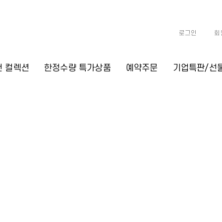
로그인
회
천 컬렉션
한정수량 특가상품
예약주문
기업특판/선