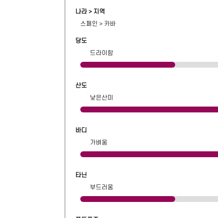
나라 > 지역
스페인
>
카바
당도
드라이함
산도
낮은산미
바디
가벼움
타닌
부드러움