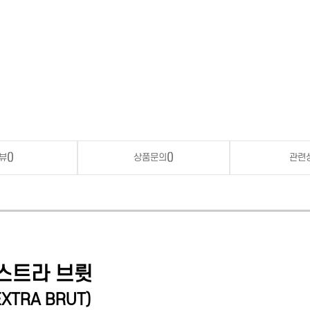
뷰
()
상품문의
()
관련
스트라 브륏
EXTRA BRUT
)