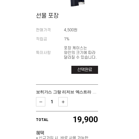
선물 포장
판매가격
4,500원
적립금
1%
포장 케이스는
특이사항
와인의 크기에 따라
달라질 수 있습니다.
선택완료
보히가스 그랑 리저브 엑스트라 브룻
19,900
TOTAL
혜택
* 신규가입 시, 바로 사용 가능한