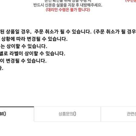
뷰
()
상품문의
()
관련