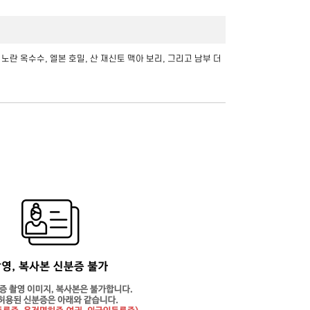
: 노란 옥수수, 엘본 호밀, 산 재신토 맥아 보리, 그리고 남부 더