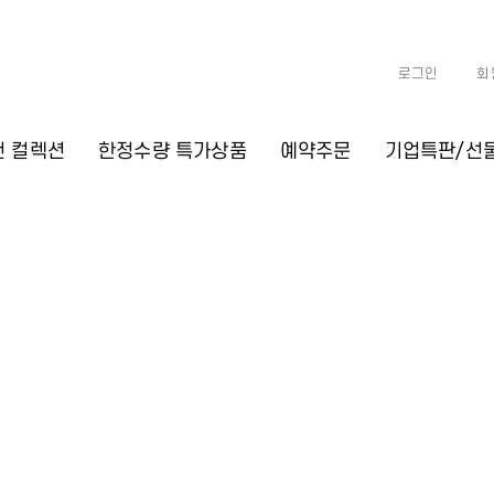
로그인
회
천 컬렉션
한정수량 특가상품
예약주문
기업특판/선