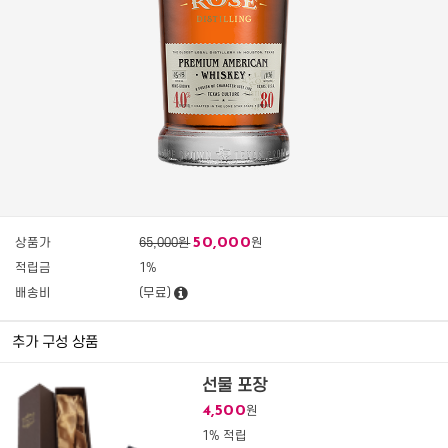
50,000
상품가
65,000원
원
적립금
1%
배송비
(무료)
추가 구성 상품
선물 포장
4,500
원
1% 적립