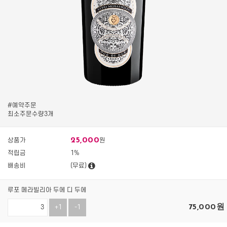
#예약주문
최소주문수량3개
25,000
상품가
원
적립금
1%
배송비
(무료)
루포 메라빌리아 두에 디 두에
75,000
원
+1
-1