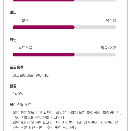
바디
가벼움
묵직함
타닌
부드러움
떫음/거친
포도품종
네그로아마로, 말바지아
알콜
14.0
%
테이스팅 노트
짙은 붉은색을 띠고 있으며, 잘익은 과일향 특히 블랙베리, 블랙커런트, 
그리고 블루베리의 향이 감지된다.

입안에서는 우아한 발사믹 그리고 감초의 풍미가 느껴진다. 조화로운 
탄닌 덕분에 탄탄한 구조감 또한 느껴진다.