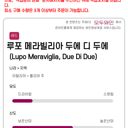
므로, "픽업준비 완료" 문자메시지를 수신하신 뒤에 픽업오시길 바랍니
다.
최소 구매 수량은 3개 이상부터 주문이 가능합니다.
본 컨텐츠는 주)비닛
에서
온라인몰에게 제공하는 와인정보제공 서비스입니다.
레드
루포 메라빌리아 두에 디 두에
(
Lupo Meraviglia, Due Di Due
)
나라 > 지역
이탈리아
>
풀리아 주
당도
드라이함
스윗함
산도
낮은산미
높은산미