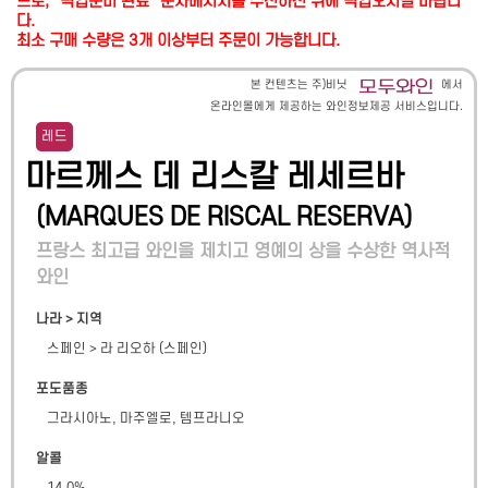
므로, "픽업준비 완료" 문자메시지를 수신하신 뒤에 픽업오시길 바랍니
다.
최소 구매 수량은 3개 이상부터 주문이 가능합니다.
본 컨텐츠는 주)비닛
에서
온라인몰에게 제공하는 와인정보제공 서비스입니다.
레드
마르께스 데 리스칼 레세르바
(
MARQUES DE RISCAL RESERVA
)
프랑스 최고급 와인을 제치고 영예의 상을 수상한 역사적
와인
나라 > 지역
스페인
>
라 리오하 (스페인)
포도품종
그라시아노, 마주엘로, 템프라니오
알콜