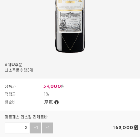
#예약주문
최소주문수량3개
54,000
상품가
원
적립금
1%
배송비
(무료)
마르께스 리스칼 리제르바
162,000
원
+1
-1