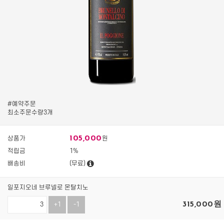
#예약주문
최소주문수량3개
105,000
상품가
원
적립금
1%
배송비
(무료)
일포지오네 브루넬로 몬탈치노
315,000
원
+1
-1