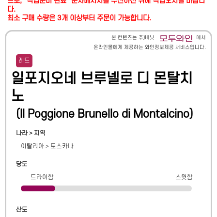
므로, "픽업준비 완료" 문자메시지를 수신하신 뒤에 픽업오시길 바랍니
다.
최소 구매 수량은 3개 이상부터 주문이 가능합니다.
본 컨텐츠는 주)비닛
에서
온라인몰에게 제공하는 와인정보제공 서비스입니다.
레드
일포지오네 브루넬로 디 몬탈치
노
(
Il Poggione Brunello di Montalcino
)
나라 > 지역
이탈리아
>
토스카나
당도
드라이함
스윗함
산도