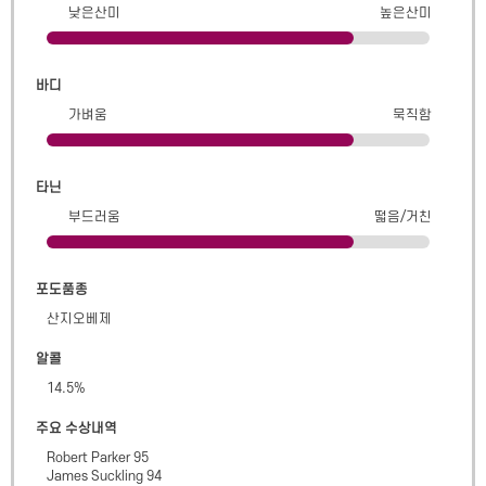
낮은산미
높은산미
바디
가벼움
묵직함
타닌
부드러움
떫음/거친
포도품종
산지오베제
알콜
14.5
%
주요 수상내역
Robert Parker 95

James Suckling 94
