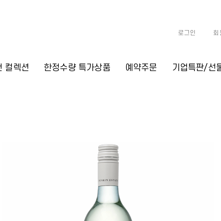
로그인
회
천 컬렉션
한정수량 특가상품
예약주문
기업특판/선