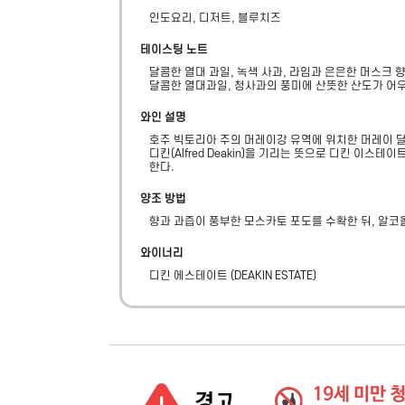
인도요리, 디저트, 블루치즈
테이스팅 노트
달콤한 열대 과일, 녹색 사과, 라임과 은은한 머스크 향
달콤한 열대과일, 청사과의 풍미에 산뜻한 산도가 어
와인 설명
호주 빅토리아 주의 머레이강 유역에 위치한 머레이 달
디킨(Alfred Deakin)을 기리는 뜻으로 디킨 이
한다.
양조 방법
향과 과즙이 풍부한 모스카토 포도를 수확한 뒤, 알코
와이너리
디킨 에스테이트
(
DEAKIN ESTATE
)