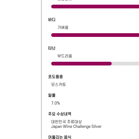
바디
가벼움
타닌
부드러움
포도품종
모스카토
알콜
7.0
%
주요 수상내역
대한민국 주류대상

Japan Wine Challenge Silver
어울리는 음식