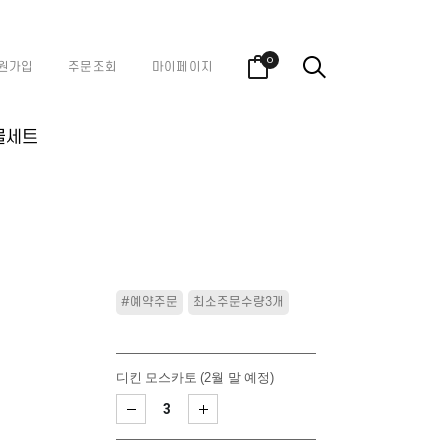
0
원가입
주문조회
마이페이지
물세트
#예약주문
최소주문수량3개
디킨 모스카토 (2월 말 예정)