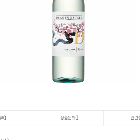
뷰
()
상품문의
()
관련