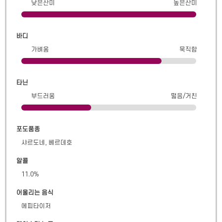
낮은산미
높은산미
바디
가벼움
묵직함
타닌
부드러움
떫음/거친
포도품종
샤르도네, 베르데호
알콜
11.0
%
어울리는 음식
에피타이저