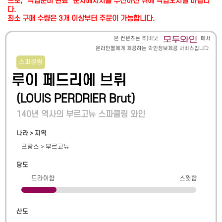
므로, "픽업준비 완료" 문자메시지를 수신하신 뒤에 픽업오시길 바랍니
다.
최소 구매 수량은 3개 이상부터 주문이 가능합니다.
본 컨텐츠는 주)비닛
에서
온라인몰에게 제공하는 와인정보제공 서비스입니다.
스파클링
루이 페드리에 브뤼
(
LOUIS PERDRIER Brut
)
140년 역사의 부르고뉴 스파클링 와인
나라 > 지역
프랑스
>
부르고뉴
당도
드라이함
스윗함
산도