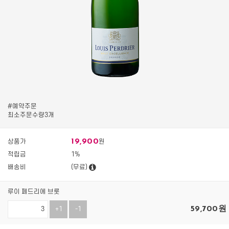
#예약주문
최소주문수량3개
19,900
상품가
원
적립금
1%
배송비
(무료)
루이 페드리에 브룻
59,700
원
+1
-1