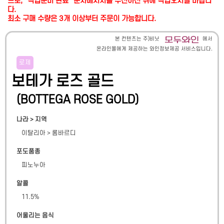
므로, "픽업준비 완료" 문자메시지를 수신하신 뒤에 픽업오시길 바랍니
다.
최소 구매 수량은 3개 이상부터 주문이 가능합니다.
본 컨텐츠는 주)비닛
에서
온라인몰에게 제공하는 와인정보제공 서비스입니다.
로제
보테가 로즈 골드
(
BOTTEGA ROSE GOLD
)
나라 > 지역
이탈리아
>
롬바르디
포도품종
피노누아
알콜
11.5
%
어울리는 음식