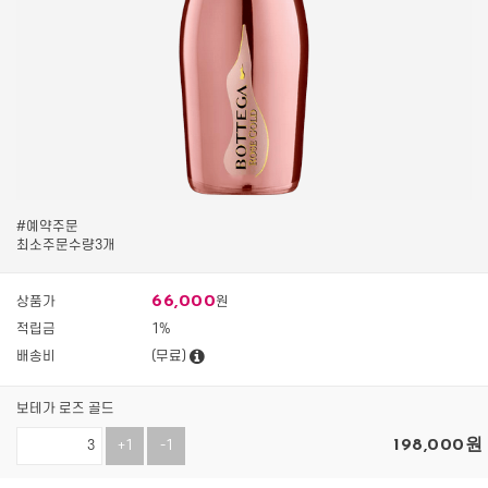
#예약주문
최소주문수량3개
66,000
상품가
원
적립금
1%
배송비
(무료)
보테가 로즈 골드
198,000
원
+1
-1