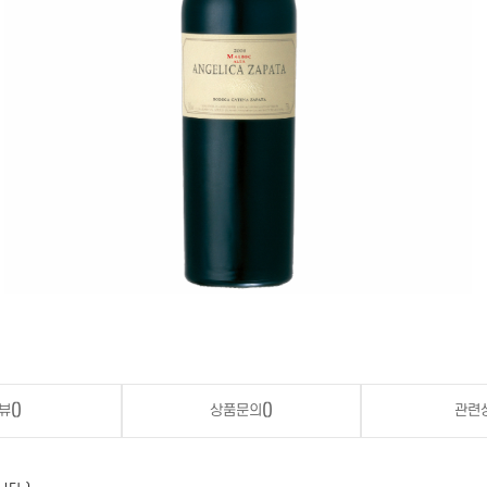
뷰
()
상품문의
()
관련