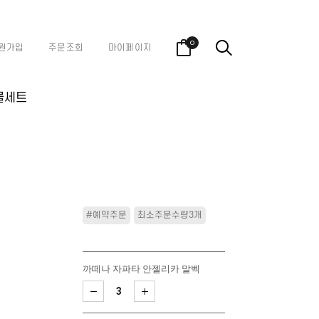
0
원가입
주문조회
마이페이지
물세트
#예약주문
최소주문수량3개
까떼나 자파타 안젤리카 말벡