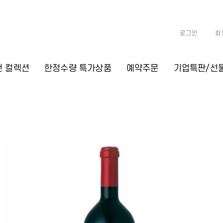
로그인
회
천 컬렉션
한정수량 특가상품
예약주문
기업특판/선