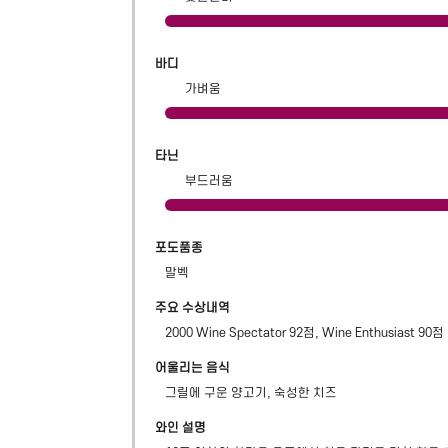
바디
가벼움
타닌
부드러움
포도품종
말벡
주요 수상내역
2000 Wine Spectator 92점, Wine Enthusiast 90점
어울리는 음식
그릴에 구운 양고기, 숙성한 치즈
와인 설명