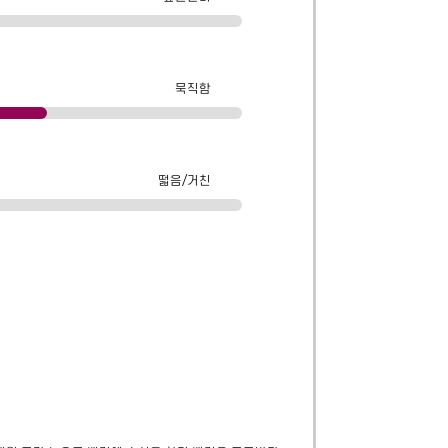
묵직함
떫음/거친