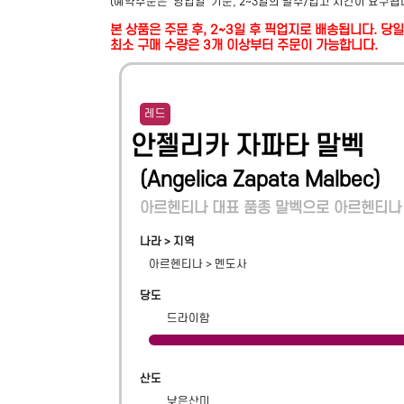
(예약주문은 '영업일' 기준, 2~3일의 발주/입고 시간이 요구됩
본 상품은 주문 후, 2~3일 후 픽업지로 배송됩니다. 
최소 구매 수량은 3개 이상부터 주문이 가능합니다.
레드
안젤리카 자파타 말벡
(
Angelica Zapata Malbec
)
아르헨티나 대표 품종 말벡으로 아르헨티나 
나라 > 지역
아르헨티나
>
멘도사
당도
드라이함
산도
낮은산미