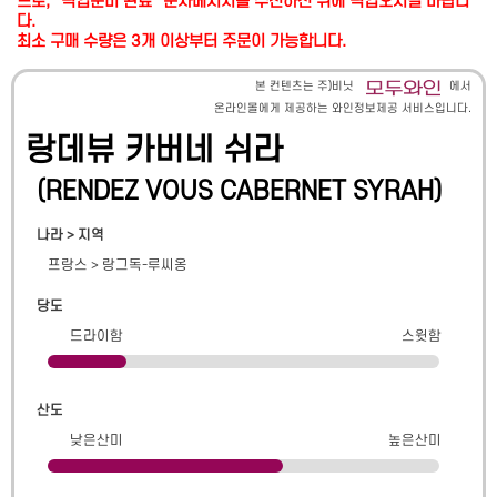
므로, "픽업준비 완료" 문자메시지를 수신하신 뒤에 픽업오시길 바랍니
다.
최소 구매 수량은 3개 이상부터 주문이 가능합니다.
본 컨텐츠는 주)비닛
에서
온라인몰에게 제공하는 와인정보제공 서비스입니다.
랑데뷰 카버네 쉬라
(
RENDEZ VOUS CABERNET SYRAH
)
나라 > 지역
프랑스
>
랑그독-루씨옹
당도
드라이함
스윗함
산도
낮은산미
높은산미