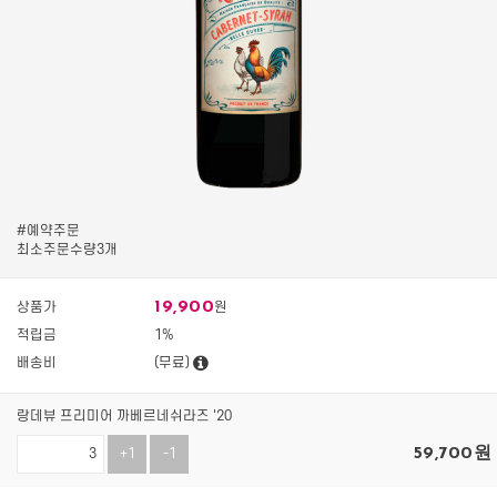
#예약주문
최소주문수량3개
19,900
상품가
원
적립금
1%
배송비
(무료)
랑데뷰 프리미어 까베르네쉬라즈 '20
59,700
원
+1
-1