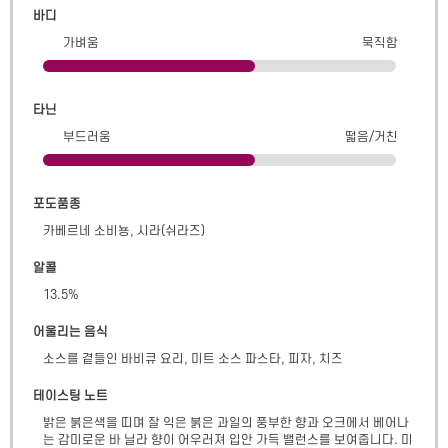
바디
가벼움
묵직함
타닌
부드러움
떫음/거친
포도품종
카베르네 소비뇽, 시라(쉬라즈)
알콜
13.5
%
어울리는 음식
소스를 곁들인 바비큐 요리, 미트 소스 파스타, 피자, 치즈
테이스팅 노트
밝은 붉은색을 띠며 잘 익은 붉은 과일의 풍부한 향과 오크에서 베어나
는 감미로운 바 닐라 향이 어우러져 입안 가득 밸런스를 보여줍니다. 미