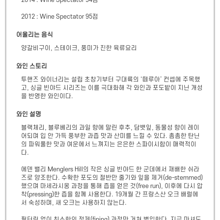
2014 : Wine Spectator 94점 

2012 : Wine Spectator 95점
어울리는 음식
양갈비구이, 스테이크, 풍미가 진한 육류요리
와인 스토리
투핸즈 와이너리는 설립 초창기부터 구대륙의 ‘떼루아’ 컨셉에 주목했
고, 싱글 빈야드 시리즈는 이를 극대화해 각 와인과 포도밭이 지닌 개성
을 반영한 와인이다.
와인 설명
블랙체리, 블루베리의 과일 향에 말린 후추, 담뱃잎, 동물성 향이 레이
어되며 입 안 가득 풍부한 과즙 맛과 산미를 느낄 수 있다. 촘촘한 탄닌
의 파워풀한 맛과 여운에서 느껴지는 은은한 스파이시함이 매력적이
다.

에덴 밸리 Menglers Hill의 작은 싱글 빈야드 한 군데에서 재배한 쉬라
즈로 양조한다. 수확한 포도의 절반만 줄기와 잎을 제거(de-stemmed)
했으며 마세라시옹 과정을 통해 즙을 얻은 것(free run), 이후에 다시 압
착(pressing)한 즙을 함께 사용한다. 19개월 간 프랑스산 오크 배럴에
서 숙성하며, 새 오크는 사용하지 않는다.

필터링 없이 최소한의 정제(fining) 과정만 거쳐 병입한다. 지금 마셔도 