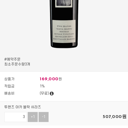
#예약주문
최소주문수량3개
169,000
상품가
원
적립금
1%
배송비
(무료)
투핸즈 야카 블락 쉬라즈
507,000
원
+1
-1