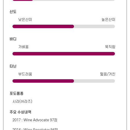
산도
낮은산미
높은산미
바디
가벼움
묵직함
타닌
부드러움
떫음/거친
포도품종
시라(쉬라즈)
주요 수상내역
2017 : Wine Advocate 97점
