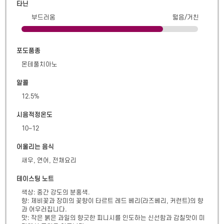
타닌
부드러움
떫음/거친
포도품종
몬테풀치아노
알콜
12.5
%
시음적정온도
10~12
어울리는 음식
새우, 연어, 전채요리
테이스팅 노트
색상: 중간 강도의 분홍색. 

향: 제비꽃과 장미의 꽃향이 타르트 레드 베리(라즈베리, 커런트)의 향
과 어우러집니다. 

맛: 작은 붉은 과일의 향긋한 피니시를 인도하는 신선함과 감칠맛이 미