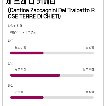
제 트레 디 키에티
(
Cantina Zaccagnini Dal Tralcetto R
OSE TERRE DI CHIETI
)
나라 > 지역
이탈리아
>
아부루쪼
당도
드라이함
스윗함
산도
낮은산미
높은산미
바디
가벼움
묵직함