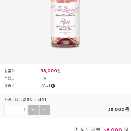
38,000
상품가
원
적립금
1%
배송비
(무료)
자카니니 트랄체토 로제 21
38,000
원
+1
-1
총 상품 금액
원
38,000