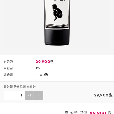
29,900
상품가
원
적립금
1%
배송비
(무료)
캐논볼 까베르네 소비뇽
29,900
원
+1
-1
총 상품 금액
원
29,900