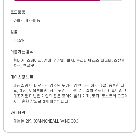
포도품종
카베르네 소비뇽
알콜
13.5
%
어울리는 음식
햄버거, 스테이크, 갈비, 양갈비, 피자, 볼로네제 소스 파스타, 스틸턴
치즈, 초콜릿
테이스팅 노트
캐러멜과 토피 오크로 강조된 모카로 감싼 다크 체리 과일. 풍부한 자
두, 체리, 보이젠베리, 레드 커런트 과일로 미각이 열립니다. 부드럽고 
매끄러운 타닌은 과일의 짙은 코어와 함께 커피, 토피, 토스트의 오크에
서 추출한 향으로 레이어링됩니다.
와이너리
캐논볼 와인
(
CANNONBALL WINE CO.
)