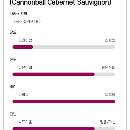
(
Cannonball Cabernet Sauvignon
)
나라 > 지역
미국
>
캘리포니아
당도
드라이함
스윗함
산도
낮은산미
높은산미
바디
가벼움
묵직함
타닌
부드러움
떫음/거친