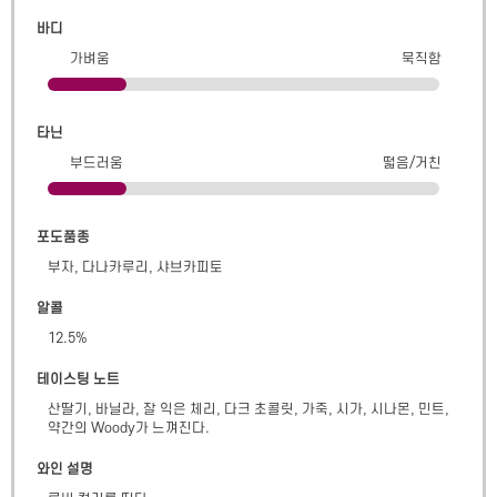
바디
가벼움
묵직함
타닌
부드러움
떫음/거친
포도품종
부자, 다나카루리, 샤브카피토
알콜
12.5
%
테이스팅 노트
산딸기, 바닐라, 잘 익은 체리, 다크 초콜릿, 가죽, 시가, 시나몬, 민트, 
약간의 Woody가 느껴진다.
와인 설명