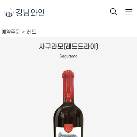
강남와인
예약주문
레드
사구라모(레드드라이)
Saguramo