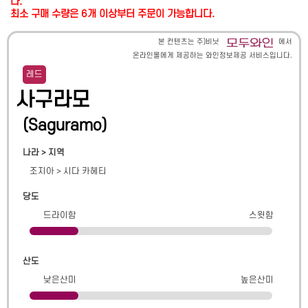
다.
최소 구매 수량은 6개 이상부터 주문이 가능합니다.
본 컨텐츠는 주)비닛
에서
온라인몰에게 제공하는 와인정보제공 서비스입니다.
레드
사구라모
(
Saguramo
)
나라 > 지역
조지아
>
시다 카헤티
당도
드라이함
스윗함
산도
낮은산미
높은산미