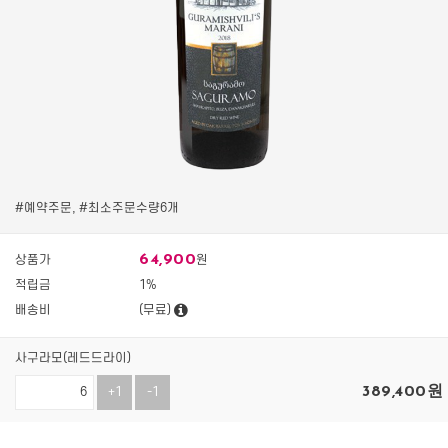
#예약주문, #최소주문수량6개
64,900
상품가
원
적립금
1%
배송비
(무료)
사구라모(레드드라이)
389,400
원
+1
-1