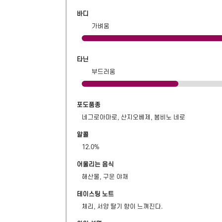
바디
가벼움
타닌
부드러움
포도품종
네그로아마로, 산지오베제, 봄비노 네로
알콜
12.0
%
어울리는 음식
해산물, 구운 야채
테이스팅 노트
체리, 서양 딸기 향이 느껴진다.