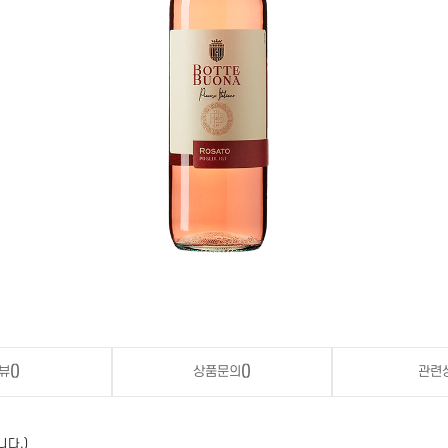
뷰
()
상품문의
()
관련
니다.)