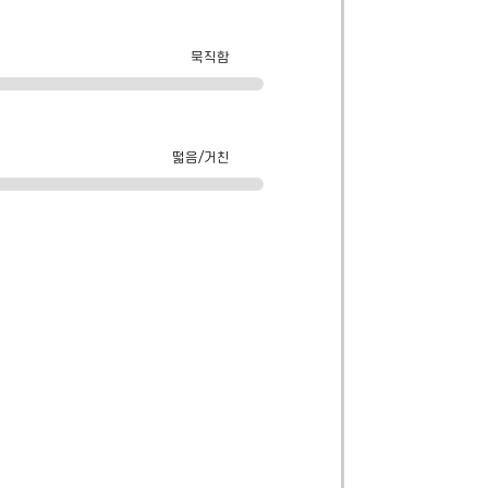
묵직함
떫음/거친