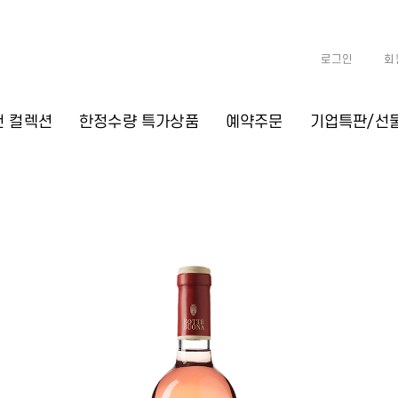
로그인
회
천 컬렉션
한정수량 특가상품
예약주문
기업특판/선