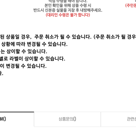
뷰
()
상품문의
()
관련