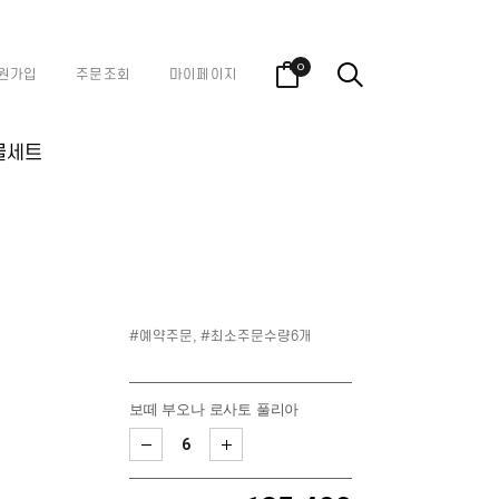
0
원가입
주문조회
마이페이지
물세트
#예약주문, #최소주문수량6개
보떼 부오나 로사토 풀리아