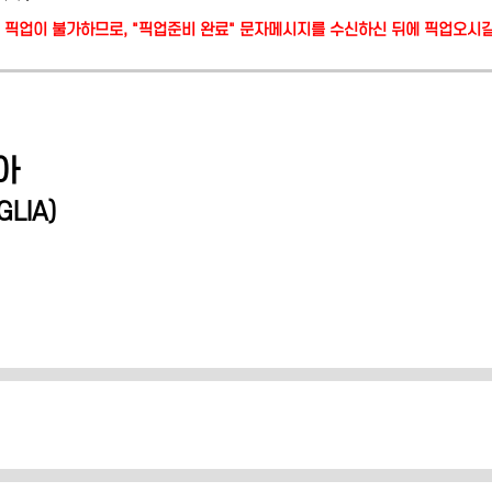
당일 픽업이 불가하므로, "픽업준비 완료" 문자메시지를 수신하신 뒤에 픽업오시
아
GLIA
)