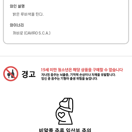
와인 설명
밝은 루비색을 띤다.
와이너리
까비로
(
CAVIRO S.C.A.
)