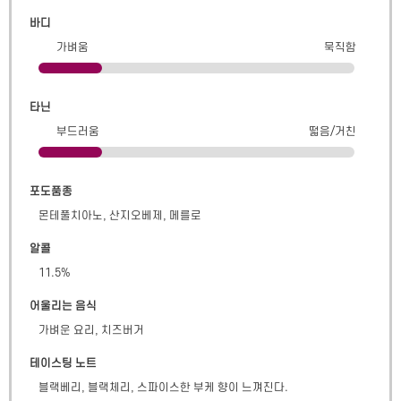
바디
가벼움
묵직함
타닌
부드러움
떫음/거친
포도품종
몬테풀치아노, 산지오베제, 메를로
알콜
11.5
%
어울리는 음식
가벼운 요리, 치즈버거
테이스팅 노트
블랙베리, 블랙체리, 스파이스한 부케 향이 느껴진다.