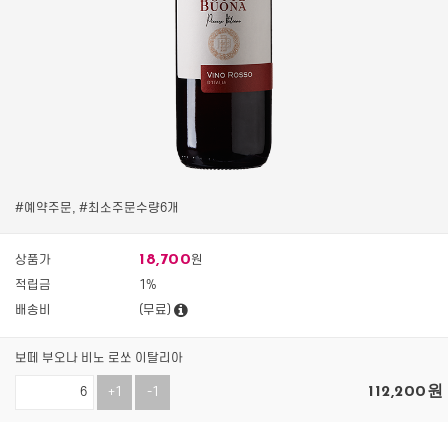
#예약주문, #최소주문수량6개
18,700
상품가
원
적립금
1%
배송비
(무료)
보떼 부오나 비노 로쏘 이탈리아
112,200
원
+1
-1