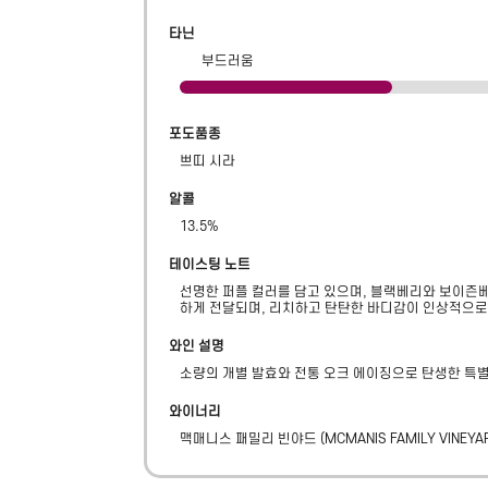
타닌
부드러움
포도품종
쁘띠 시라
알콜
13.5
%
테이스팅 노트
선명한 퍼플 컬러를 담고 있으며, 블랙베리와 보이즌베
하게 전달되며, 리치하고 탄탄한 바디감이 인상적으로
와인 설명
소량의 개별 발효와 전통 오크 에이징으로 탄생한 특
와이너리
맥매니스 패밀리 빈야드
(
MCMANIS FAMILY VINEYA