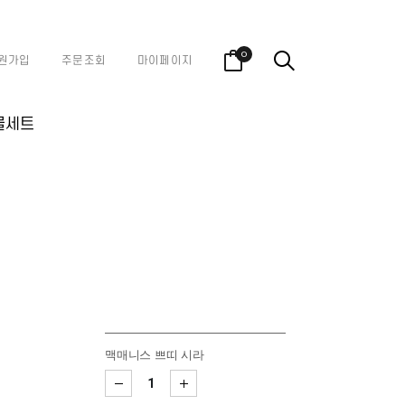
0
원가입
주문조회
마이페이지
물세트
맥매니스 쁘띠 시라