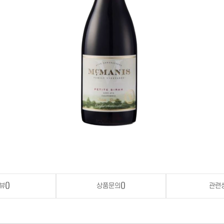
뷰
()
상품문의
()
관련