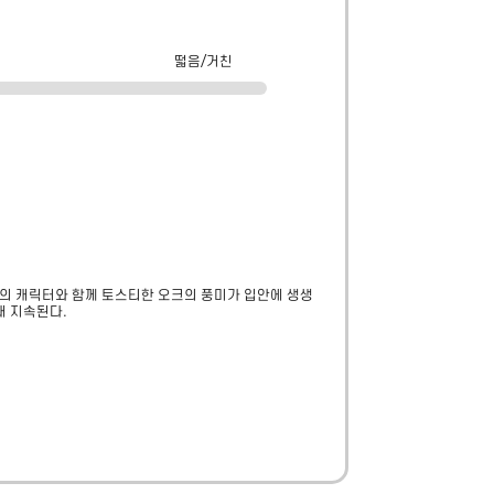
떫음/거친
 의 캐릭터와 함께 토스티한 오크의 풍미가 입안에 생생
래 지속된다.