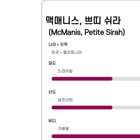
맥매니스, 쁘띠 쉬라
(
McManis, Petite Sirah
)
나라 > 지역
미국
>
캘리포니아
당도
드라이함
산도
낮은산미
바디
가벼움