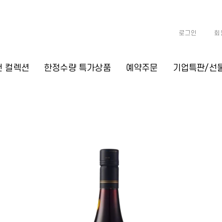
로그인
회
천 컬렉션
한정수량 특가상품
예약주문
기업특판/선