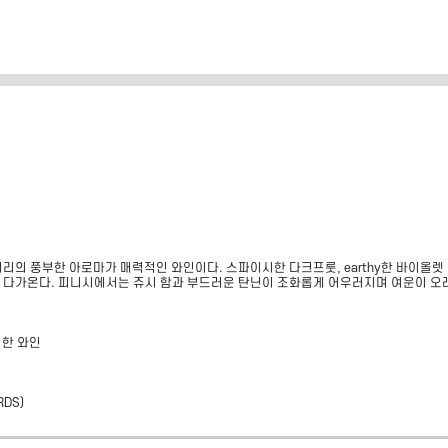
리의 풍부한 아로마가 매력적인 와인이다. 스파이시한 다크프룻, earthy한 바이올렛
 다가온다. 피니시에서는 쥬시 함과 부드러운 탄닌이 조화롭게 어우러지며 여운이 오
별한 와인
RDS
)