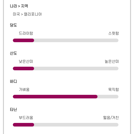
나라 > 지역
미국
>
캘리포니아
당도
드라이함
스윗함
산도
낮은산미
높은산미
바디
가벼움
묵직함
타닌
부드러움
떫음/거친