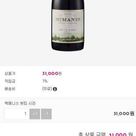
31,000
상품가
원
적립금
1%
배송비
(무료)
맥매니스 쁘띠 시라
31,000
원
+1
-1
총 상품 금액
원
31,000