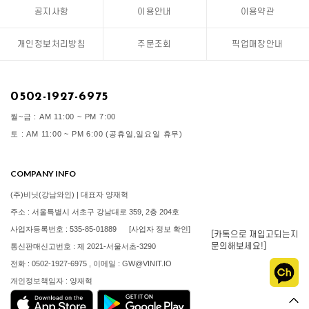
공지사항
이용안내
이용약관
개인정보처리방침
주문조회
픽업매장안내
0502-1927-6975
월~금 : AM 11:00 ~ PM 7:00
토 : AM 11:00 ~ PM 6:00 (공휴일,일요일 휴무)
COMPANY INFO
(주)비닛(강남와인) | 대표자 양재혁
주소 : 서울특별시 서초구 강남대로 359, 2층 204호
사업자등록번호 : 535-85-01889
[사업자 정보 확인]
[카톡으로 재입고되는지
문의해보세요!]
통신판매신고번호 : 제 2021-서울서초-3290
전화 : 0502-1927-6975 , 이메일 : GW@VINIT.IO
개인정보책임자 : 양재혁