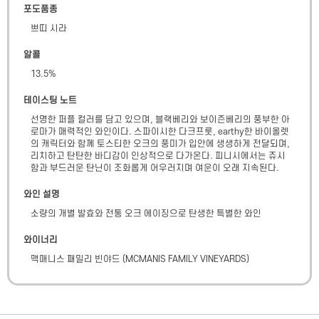
포도품종
쁘띠 시라
알콜
13.5
%
테이스팅 노트
선명한 퍼플 컬러를 담고 있으며, 블랙베리와 보이즌베리의 풍부한 아
로마가 매력적인 와인이다. 스파이시한 다크프룻, earthy한 바이올렛 
의 캐릭터와 함께 토스티한 오크의 풍미가 입안에 생생하게 전달되며, 
리치하고 탄탄한 바디감이 인상적으로 다가온다. 피니시에서는 쥬시 
함과 부드러운 탄닌이 조화롭게 어우러지며 여운이 오래 지속된다.
와인 설명
소량의 개별 발효와 전통 오크 에이징으로 탄생한 특별한 와인
와이너리
맥매니스 패밀리 빈야드
(
MCMANIS FAMILY VINEYARDS
)