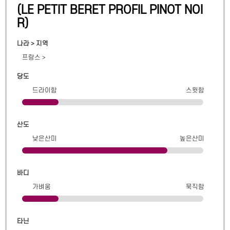
(
LE PETIT BERET PROFIL PINOT NOI
R
)
나라 > 지역
프랑스
>
당도
드라이함
스윗함
산도
낮은산미
높은산미
바디
가벼움
묵직함
타닌