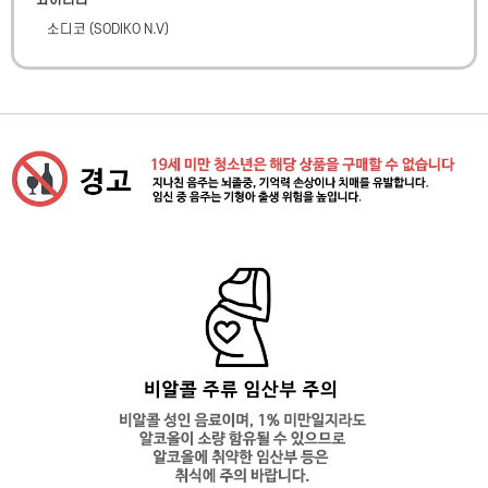
와이너리
소디코
(
SODIKO N.V
)