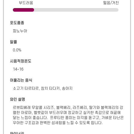
부드러움
떫음/거친
포도품종
피노누아
알콜
0.0
%
시음적정온도
14~16
어울리는 음식
소고기 타르타르, 참치 타다키, 송아지
와인 설명
르쁘띠베레 무알콜 시리즈, 블랙베리, 라즈베리, 딸기와 블랙체리의 강
렬한 아로마, 벨벳같이 부드러우며 정교하고 실키한 촉감으로 혀끝에 
닿는 느낌이 좋습니다.  프루티한 풍미는 미각을 돋구고, 가벼운 타닌은 
우아한 구조감과 완벽한 섬세함을 느낄 수 있도록 합니다.