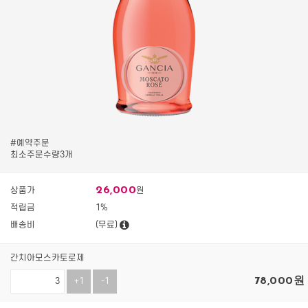
#예약주문
최소주문수량3개
26,000
상품가
원
적립금
1%
배송비
(무료)
간치아모스카토로제
78,000
원
+1
-1