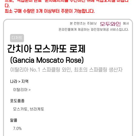
므로, "픽업준비 완료" 문자메시지를 수신하신 뒤에 픽업오시길 바랍니
다.
최소 구매 수량은 3개 이상부터 주문이 가능합니다.
본 컨텐츠는 주)비닛
에서
온라인몰에게 제공하는 와인정보제공 서비스입니다.
디저트
간치아 모스까또 로제
(
Gancia Moscato Rose
)
이탈리아 No.1 스파클링 와인, 최초의 스파클링 생산자
나라 > 지역
이탈리아
>
포도품종
모스카토, 브라케토
알콜
7.0
%