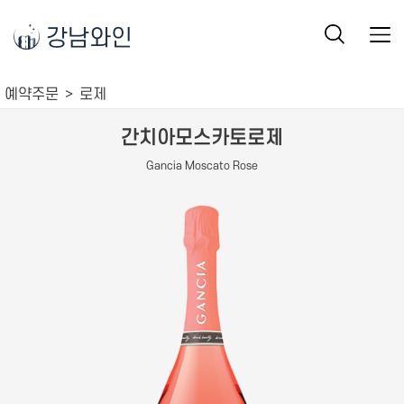
강남와인
예약주문
로제
간치아모스카토로제
Gancia Moscato Rose