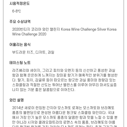
시음적정온도
6-8℃
주요 수상내역
2020빈티지 코리아 와인 챌린지 Korea Wine Challenge Silver Korea 
Wine Challenge 2020
어울리는 음식
부드러운 치즈, 디저트, 과일
테이스팅 노트
라즈베리와 세이지, 그리고 피치와 오렌지 등의 신선하고 풍성한 과실
향과 함께 은은하게 느껴지는 장미꽃 향기가 매혹적인 분위기를 형성한
다. 딸기, 피치, 감귤류 등이 떠오르는 향긋한 과실 풍미와 청량감 있는 
스파클링과 적절한 산도는 뛰어난 밸런스를 이루어 아무리 마셔도싫증
나지 않는 기분 좋은 달콤함으로 이어진다.
와인 설명
2014년 새로이 런칭된 간치아 모스까또 로제는 모스까또와 브라께또 
품종의 블렌딩으로 완성된 아름다운 핑크빛 스파클링 와인이다. 국내
에서 가장 인기 높은 모스까또 품종의 달콤한 향과 맛을 느낄 수 있을 뿐
만 아니라 시저와 클레오파트라의 로맨스 속의 품종, 브라께또의 아름