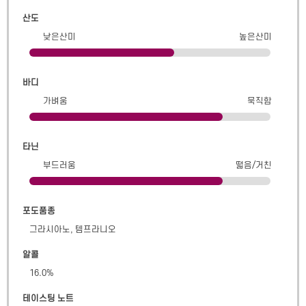
산도
낮은산미
높은산미
바디
가벼움
묵직함
타닌
부드러움
떫음/거친
포도품종
그라시아노, 템프라니오
알콜
16.0
%
테이스팅 노트