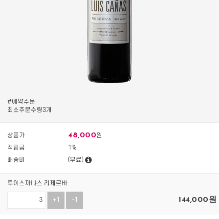
#예약주문
최소주문수량3개
48,000
상품가
원
적립금
1%
배송비
(무료)
루이스까냐스 리제르바
144,000
원
+1
-1