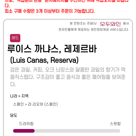
므로, "픽업준비 완료" 문자메시지를 수신하신 뒤에 픽업오시길 바랍니
다.
최소 구매 수량은 3개 이상부터 주문이 가능합니다.
본 컨텐츠는 주)비닛
에서
온라인몰에게 제공하는 와인정보제공 서비스입니다.
레드
루이스 까냐스, 레제르바
(
Luis Canas, Reserva
)
검은 과일, 커피, 오크 늬앙스와 달콤한 과일의 향기가 먹
음직스럽다. 구조감이 좋고 음식과 좋은 페어링을 보여준
다.
나라 > 지역
스페인
>
라 리오하 (스페인)
당도
드라이함
스윗함