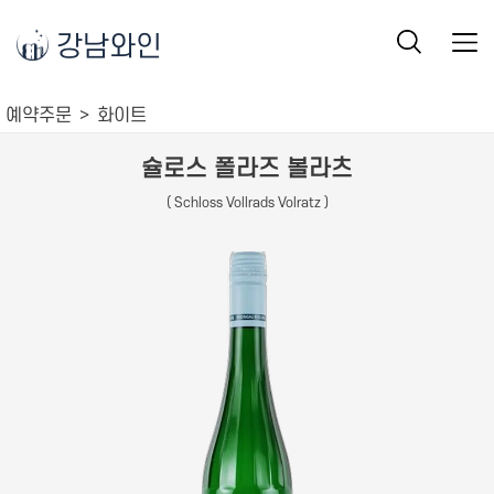
강남와인
예약주문
화이트
슐로스 폴라즈 볼라츠
( Schloss Vollrads Volratz )