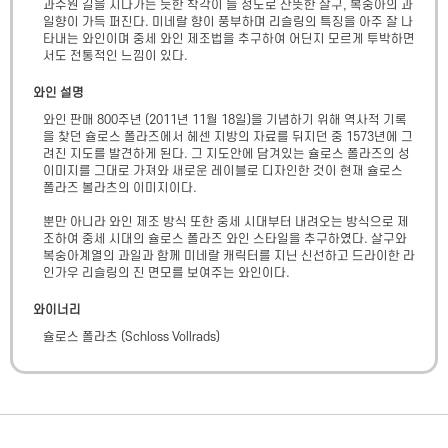
과수원 길을 지나가는 듯한 착각이 들 정도로 산뜻한 살구, 복숭아의 과
일향이 가득 퍼진다. 미네랄 향이 풍부하며 리슬링의 특징을 아주 잘 나
타내는 와인이며 중세 와인 제조법을 추구하여 어딘지 모르게 투박하면
서도 전통적인 느낌이 있다.
와인 설명
와인 판매 800주년 (2011년 11월 18일)을 기념하기 위해 역사적 기록
을 찾던 슐로스 폴라즈에서 헤센 지방의 자료를 뒤지던 중 1573년에 그
려진 지도를 발견하게 된다. 그 지도안에 담겨있는 슐로스 폴라즈의 성 
이미지를 그대로 가져와 새로운 레이블로 디자인한 것이 현재 슐로스 
폴라즈 볼라츠의 이미지이다.

뿐만 아니라 와인 제조 방식 또한 중세 시대부터 내려오는 방식으로 제
조하여 중세 시대의 슐로스 폴라즈 와인 스타일을 추구하였다. 살구와 
복숭아계열의 과일과 함께 미네랄 캐릭터를 지닌 신선하고 드라이한 라
인가우 리슬링의 진 면모를 보여주는 와인이다.
와이너리
슐로스 폴라츠
(
Schloss Vollrads
)