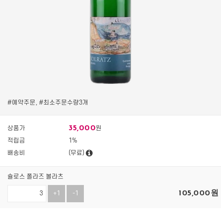
#예약주문, #최소주문수량3개
35,000
상품가
원
적립금
1%
배송비
(무료)
슐로스 폴라즈 볼라츠
105,000
원
+1
-1