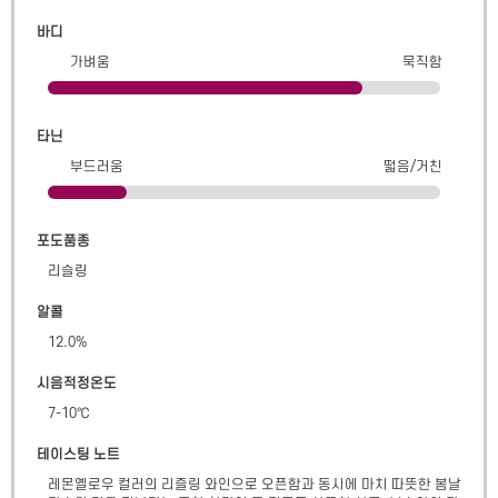
바디
가벼움
묵직함
타닌
부드러움
떫음/거친
포도품종
리슬링
알콜
12.0
%
시음적정온도
7-10℃
테이스팅 노트
레몬옐로우 컬러의 리즐링 와인으로 오픈함과 동시에 마치 따뜻한 봄날 