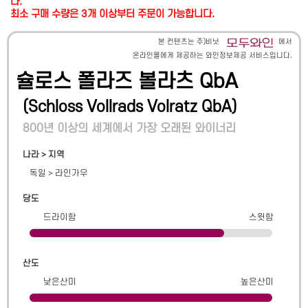
다.
최소 구매 수량은 3개 이상부터 주문이 가능합니다.
본 컨텐츠는 주)비닛
에서
온라인몰에게 제공하는 와인정보제공 서비스입니다.
슐로스 폴라즈 볼라츠 QbA
(
Schloss Vollrads Volratz QbA
)
800년 이상의 세계에서 가장 오래된 와이너리
나라 > 지역
독일
>
라인가우
당도
드라이함
스윗함
산도
낮은산미
높은산미