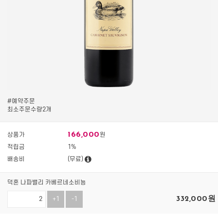
#예약주문
최소주문수량2개
166,000
상품가
원
적립금
1%
배송비
(무료)
덕혼 나파밸리 카베르네소비뇽
332,000
원
+1
-1