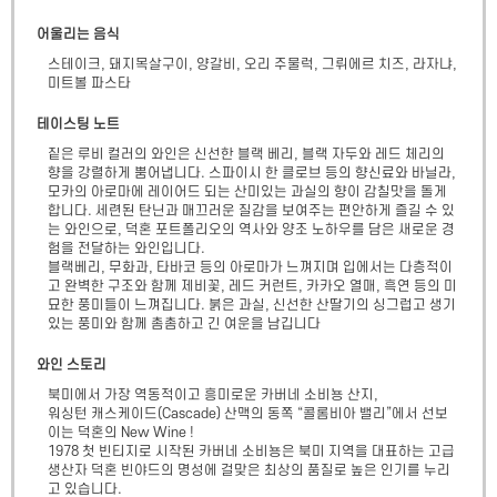
어울리는 음식
스테이크, 돼지목살구이, 양갈비, 오리 주물럭, 그뤼에르 치즈, 라자냐,
미트볼 파스타
테이스팅 노트
짙은 루비 컬러의 와인은 신선한 블랙 베리, 블랙 자두와 레드 체리의 
향을 강렬하게 뿜어냅니다. 스파이시 한 클로브 등의 향신료와 바닐라, 
모카의 아로마에 레이어드 되는 산미있는 과실의 향이 감칠맛을 돌게 
합니다. 세련된 탄닌과 매끄러운 질감을 보여주는 편안하게 즐길 수 있
는 와인으로, 덕혼 포트폴리오의 역사와 양조 노하우를 담은 새로운 경
험을 전달하는 와인입니다.

블랙베리, 무화과, 타바코 등의 아로마가 느껴지며 입에서는 다층적이
고 완벽한 구조와 함께 제비꽃, 레드 커런트, 카카오 열매, 흑연 등의 미
묘한 풍미들이 느껴집니다. 붉은 과실, 신선한 산딸기의 싱그럽고 생기
있는 풍미와 함께 촘촘하고 긴 여운을 남깁니다
와인 스토리
북미에서 가장 역동적이고 흥미로운 카버네 소비뇽 산지,

워싱턴 캐스케이드(Cascade) 산맥의 동쪽 “콜롬비아 밸리”에서 선보
이는 덕혼의 New Wine !

1978 첫 빈티지로 시작된 카버네 소비뇽은 북미 지역을 대표하는 고급 
생산자 덕혼 빈야드의 명성에 걸맞은 최상의 품질로 높은 인기를 누리
고 있습니다.