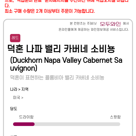
므로, "픽업준비 완료" 문자메시지를 수신하신 뒤에 픽업오시길 바랍니
다.
최소 구매 수량은 2개 이상부터 주문이 가능합니다.
본 컨텐츠는 주)비닛
에서
온라인몰에게 제공하는 와인정보제공 서비스입니다.
레드
덕혼 나파 밸리 카버네 소비뇽
(
Duckhorn Napa Valley Cabernet Sa
uvignon
)
덕혼이 표현하는 콜롬비아 밸리 카버네 소비뇽
나라 > 지역
미국
>
당도
드라이함
스윗함