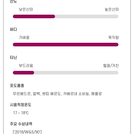
산도
낮은산미
높은산미
바디
가벼움
묵직함
타닌
부드러움
떫음/거친
포도품종
무르베드르, 말벡, 쁘띠 베르도, 카베르네 소비뇽, 메를로
시음적정온도
17 ~ 18℃
주요 수상내역
['2018/W&S/90']